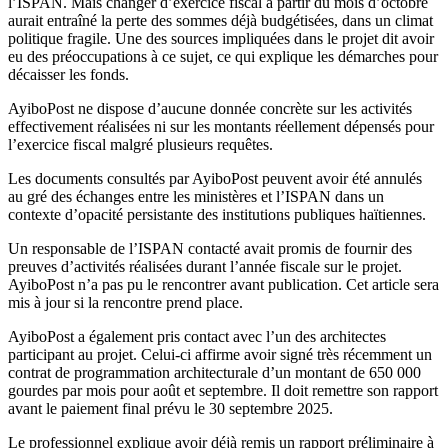
l’ISPAN. Mais changer d’exercice fiscal à partir du mois d’octobre
aurait entraîné la perte des sommes déjà budgétisées, dans un climat
politique fragile. Une des sources impliquées dans le projet dit avoir
eu des préoccupations à ce sujet, ce qui explique les démarches pour
décaisser les fonds.
AyiboPost ne dispose d’aucune donnée concrète sur les activités
effectivement réalisées ni sur les montants réellement dépensés pour
l’exercice fiscal malgré plusieurs requêtes.
Les documents consultés par AyiboPost peuvent avoir été annulés
au gré des échanges entre les ministères et l’ISPAN dans un
contexte d’opacité persistante des institutions publiques haïtiennes.
Un responsable de l’ISPAN contacté avait promis de fournir des
preuves d’activités réalisées durant l’année fiscale sur le projet.
AyiboPost n’a pas pu le rencontrer avant publication. Cet article sera
mis à jour si la rencontre prend place.
AyiboPost a également pris contact avec l’un des architectes
participant au projet. Celui-ci affirme avoir signé très récemment un
contrat de programmation architecturale d’un montant de 650 000
gourdes par mois pour août et septembre. Il doit remettre son rapport
avant le paiement final prévu le 30 septembre 2025.
Le professionnel explique avoir déjà remis un rapport préliminaire à