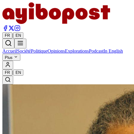
|
FR
EN
Accueil
Société
Politique
Opinions
Explorations
Podcast
In English
Plus
|
FR
EN