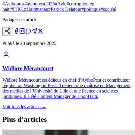
#
Ayibopost
#
ayibopost2025
#
Ayiti
#
corruption en
haiti
#
FJKL
#
Haiti
#
ispan
#
Patrick Delatour
#
politique
#
société
Partager cet article
Publié le
23 septembre 2025
Widlore Mérancourt
Widlore Mérancourt est éditeur en chef d’AyiboPost et contributeur
régulier au Washington Post. Il détient une maîtrise en Management
des médias de l’Université de Lille et une licence en sciences
juridiques. Il a été Content Manager de LoopHaïti.
Voir tous les articles
→
Plus d’articles