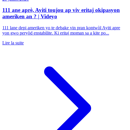
111 ane aprè, Ayiti toujou ap viv eritaj okipasyon
ameriken an ? | Videyo
111 lane depi ameriken yo te debake vin pran kontwòl Ayiti apre
yon gwo peryòd enstabilite. Ki eritaj moman sa a kite po...
Lire la suite