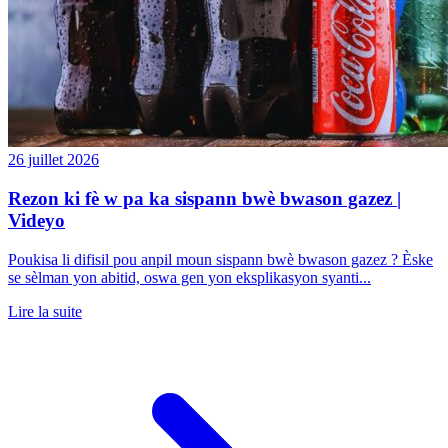
26 juillet 2026
Rezon ki fè w pa ka sispann bwè bwason gazez |
Videyo
Poukisa li difisil pou anpil moun sispann bwè bwason gazez ? Èske
se sèlman yon abitid, oswa gen yon eksplikasyon syanti...
Lire la suite