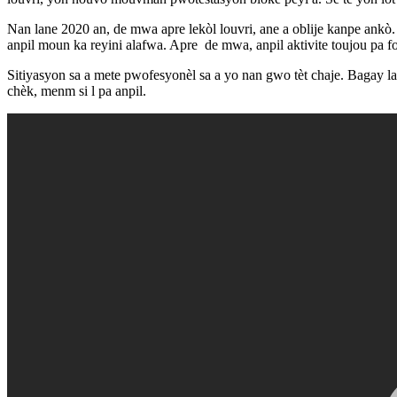
Nan lane 2020 an, de mwa apre lekòl louvri, ane a oblije kanpe ankò.
anpil moun ka reyini alafwa. Apre de mwa, anpil aktivite toujou pa f
Sitiyasyon sa a mete pwofesyonèl sa a yo nan gwo tèt chaje. Bagay la
chèk, menm si l pa anpil.