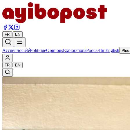
|
FR
EN
Accueil
Société
Politique
Opinions
Explorations
Podcast
In English
Plus
|
FR
EN