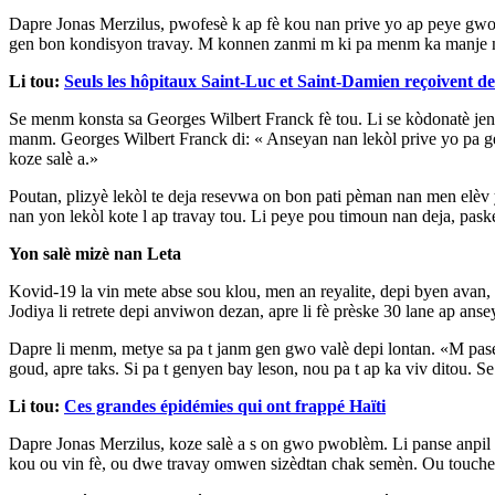
Dapre Jonas Merzilus, pwofesè k ap fè kou nan prive yo ap peye gwo 
gen bon kondisyon travay. M konnen zanmi m ki pa menm ka manje 
Li tou:
Seuls les hôpitaux Saint-Luc et Saint-Damien reçoivent d
Se menm konsta sa Georges Wilbert Franck fè tou. Li se kòdonatè jen
manm. Georges Wilbert Franck di: « Anseyan nan lekòl prive yo pa gen
koze salè a.»
Poutan, plizyè lekòl te deja resevwa on bon pati pèman nan men elèv
nan yon lekòl kote l ap travay tou. Li peye pou timoun nan deja, pas
Yon salè mizè nan Leta
Kovid-19 la vin mete abse sou klou, men an reyalite, depi byen avan,
Jodiya li retrete depi anviwon dezan, apre li fè prèske 30 lane ap ans
Dapre li menm, metye sa pa t janm gen gwo valè depi lontan. «M pas
goud, apre taks. Si pa t genyen bay leson, nou pa t ap ka viv ditou. Se
Li tou:
Ces grandes épidémies qui ont frappé Haïti
Dapre Jonas Merzilus, koze salè a s on gwo pwoblèm. Li panse anpil pwo
kou ou vin fè, ou dwe travay omwen sizèdtan chak semèn. Ou touche 