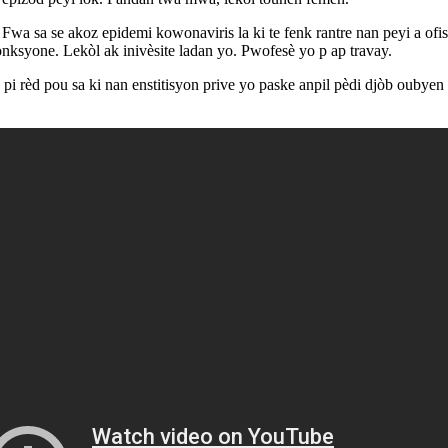
 Fwa sa se akoz epidemi kowonaviris la ki te fenk rantre nan peyi a of
onksyone. Lekòl ak inivèsite ladan yo. Pwofesè yo p ap travay.
 pi rèd pou sa ki nan enstitisyon prive yo paske anpil pèdi djòb oubye