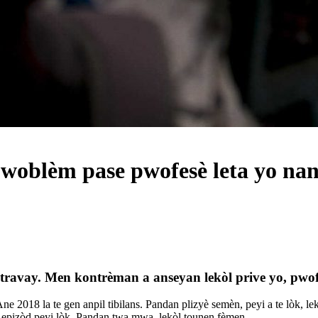
s pwoblèm pase pwofesè leta yo n
ravay. Men kontrèman a anseyan lekòl prive yo, pwof
 2018 la te gen anpil tibilans. Pandan plizyè semèn, peyi a te lòk, lekò
 epizòd peyi lòk. Pandan twa mwa, lekòl tounen fèmen.