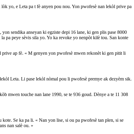
lòk yo, e Leta pa t fè anyen pou nou. Yon pwofesè nan lekòl prive pa
on sendika anseyan ki egziste depi 16 lane, ki gen plis pase 8000
la pa peye sèvis sila yo. Yo ka revoke yo nenpòt kilè tou. San konte
 prive ap fè. « M genyen yon pwofesè mwen rekonèt ki gen pitit li
 lekòl Leta. Li pase lekòl nòmal pou li pwofesè premye ak dezyèm sik.
 kòb mwen touche nan lane 1990, se te 936 goud. Dènye a te 11 308
kote. Se ka pa li. « Nan yon lise, si ou pa pwofesè tan plen, si se
ns nan salè ou. »