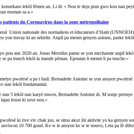
konsekans lekòl fèmen an. Li di: « Nou te deja pran gwo kou nan peyi 
nan moman sa a.»
es patients du Coronavirus dans la zone métropolitaine
eral Union nationale des normaliens et éducateurs d’Haiti (UNNOEH), y
 yon travay ki an sekirite. Anpil pa menm genyen asirans, paske lekòl 
 yo pou ane 2020 an. Jonas Merzilus panse se yon mechanste anpil lekòl
ke se pa tranch lekòl la mande pèman. Epoutan li menm li pa touche.»
 metye pwofesè a pa t fasil. Bernadette Antoine se yon ansyen pwofesè
eye nan lekòl fondamantal.
e nan 5 lekòl nan karyè mwen, Bernadette Antoine di. M sonje premye
 lajan leson ki sove nou.»
fesè ki rive viv chak jou, se sitou akoz lòt aktivite yo ka genyen sou 
anviwon 10 700 goud. Ke w te ansyen ke w te nouvo, Leta pa fè difera