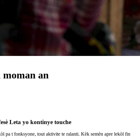
an moman an
esè Leta yo kontinye touche
l pa t fonksyone, tout aktivite te ralanti. Kèk semèn apre lekòl fin