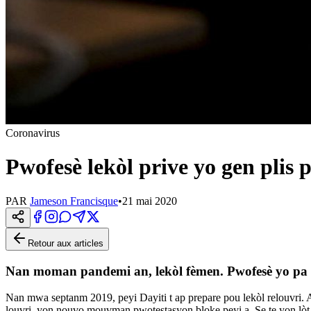
Coronavirus
Pwofesè lekòl prive yo gen pli
PAR
Jameson Francisque
•
21 mai 2020
Retour aux articles
Nan moman pandemi an, lekòl fèmen. Pwofesè yo pa t
Nan mwa septanm 2019, peyi Dayiti t ap prepare pou lekòl relouvri. Ane
louvri, yon nouvo mouvman pwotestasyon bloke peyi a. Se te yon lòt