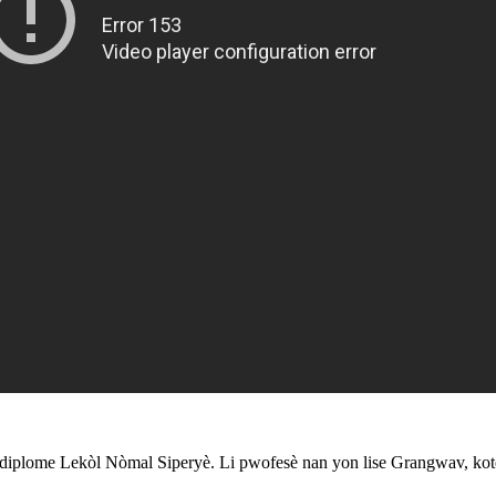
plome Lekòl Nòmal Siperyè. Li pwofesè nan yon lise Grangwav, kote l a