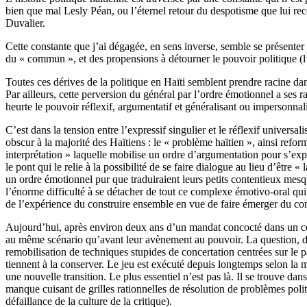
bien que mal Lesly Péan, ou l’éternel retour du despotisme que lui reco
Duvalier.
Cette constante que j’ai dégagée, en sens inverse, semble se présenter 
du « commun », et des propensions à détourner le pouvoir politique (l’
Toutes ces dérives de la politique en Haïti semblent prendre racine da
Par ailleurs, cette perversion du général par l’ordre émotionnel a ses
heurte le pouvoir réflexif, argumentatif et généralisant ou impersonnal
​C’est dans la tension entre l’expressif singulier et le réflexif universa
obscur à la majorité des Haïtiens : le « problème haïtien », ainsi reform
interprétation » laquelle mobilise un ordre d’argumentation pour s’expl
le pont qui le relie à la possibilité de se faire dialogue au lieu d’être 
un ordre émotionnel pur que traduiraient leurs petits contentieux mes
l’énorme difficulté à se détacher de tout ce complexe émotivo-oral qui 
de l’expérience du construire ensemble en vue de faire émerger du 
​Aujourd’hui, après environ deux ans d’un mandat concocté dans un cont
au même scénario qu’avant leur avènement au pouvoir. La question, dan
remobilisation de techniques stupides de concertation centrées sur le p
tiennent à la conserver. Le jeu est exécuté depuis longtemps selon la 
une nouvelle transition. Le plus essentiel n’est pas là. Il se trouve 
manque cuisant de grilles rationnelles de résolution de problèmes politi
défaillance de la culture de la critique).