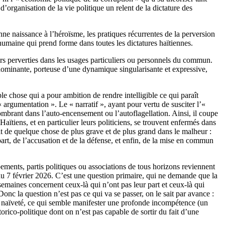
’organisation de la vie politique un relent de la dictature des
nne naissance à l’héroïsme, les pratiques récurrentes de la perversion
humaine qui prend forme dans toutes les dictatures haïtiennes.
ors perverties dans les usages particuliers ou personnels du commun.
rédominante, porteuse d’une dynamique singularisante et expressive,
mple chose qui a pour ambition de rendre intelligible ce qui paraît
’« argumentation ». Le « narratif », ayant pour vertu de susciter l’«
sombrant dans l’auto-encensement ou l’autoflagellation. Ainsi, il coupe
s Haïtiens, et en particulier leurs politiciens, se trouvent enfermés dans
t de quelque chose de plus grave et de plus grand dans le malheur :
art, de l’accusation et de la défense, et enfin, de la mise en commun
ements, partis politiques ou associations de tous horizons reviennent
du 7 février 2026. C’est une question primaire, qui ne demande que la
semaines concernent ceux-là qui n’ont pas leur part et ceux-là qui
nc la question n’est pas ce qui va se passer, on le sait par avance :
ême naïveté, ce qui semble manifester une profonde incompétence (un
torico-politique dont on n’est pas capable de sortir du fait d’une