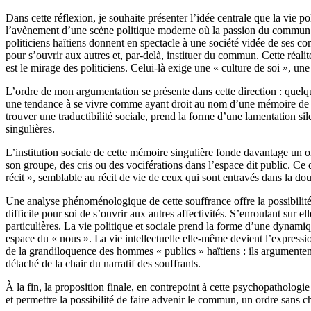
​Dans cette réflexion, je souhaite présenter l’idée centrale que la vie 
l’avènement d’une scène politique moderne où la passion du commun, com
politiciens haïtiens donnent en spectacle à une société vidée de ses co
pour s’ouvrir aux autres et, par-delà, instituer du commun. Cette réal
est le mirage des politiciens. Celui-là exige une « culture de soi », un
​L’ordre de mon argumentation se présente dans cette direction : quelque
une tendance à se vivre comme ayant droit au nom d’une mémoire de sou
trouver une traductibilité sociale, prend la forme d’une lamentation si
singulières.
L’institution sociale de cette mémoire singulière fonde davantage un or
son groupe, des cris ou des vociférations dans l’espace dit public. Ce 
récit », semblable au récit de vie de ceux qui sont entravés dans la d
Une analyse phénoménologique de cette souffrance offre la possibilité de 
difficile pour soi de s’ouvrir aux autres affectivités. S’enroulant sur 
particulières. La vie politique et sociale prend la forme d’une dynamiq
espace du « nous ». La vie intellectuelle elle-même devient l’expression
de la grandiloquence des hommes « publics » haïtiens : ils argumentent
détaché de la chair du narratif des souffrants.
À la fin, la proposition finale, en contrepoint à cette psychopathologie
et permettre la possibilité de faire advenir le commun, un ordre sans c