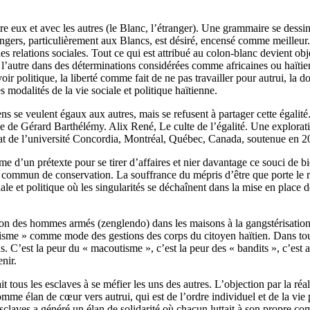
ntre eux et avec les autres (le Blanc, l’étranger). Une grammaire se dessin
angers, particulièrement aux Blancs, est désiré, encensé comme meilleur. 
des relations sociales. Tout ce qui est attribué au colon-blanc devient obj
mer l’autre dans des déterminations considérées comme africaines ou haït
oir politique, la liberté comme fait de ne pas travailler pour autrui, la
s modalités de la vie sociale et politique haïtienne.
tiens se veulent égaux aux autres, mais se refusent à partager cette égalit
que de Gérard Barthélémy. Alix René, Le culte de l’égalité. Une explorat
rat de l’université Concordia, Montréal, Québec, Canada, soutenue en 
me d’un prétexte pour se tirer d’affaires et nier davantage ce souci de bie
d commun de conservation. La souffrance du mépris d’être que porte le r
le et politique où les singularités se déchaînent dans la mise en place de
on des hommes armés (zenglendo) dans les maisons à la gangstérisation
tisme » comme mode des gestions des corps du citoyen haïtien. Dans tous 
. C’est la peur du « macoutisme », c’est la peur des « bandits », c’est a
nir.
it tous les esclaves à se méfier les uns des autres. L’objection par la réal
comme élan de cœur vers autrui, qui est de l’ordre individuel et de la vie
claves a généré un élan de solidarité où chacun luttait à son propre compt