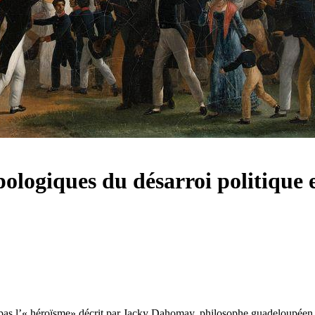
pologiques du désarroi politique 
st pas l’« héroïsme» décrit par Jacky Dahomay, philosophe guadeloupéen, 