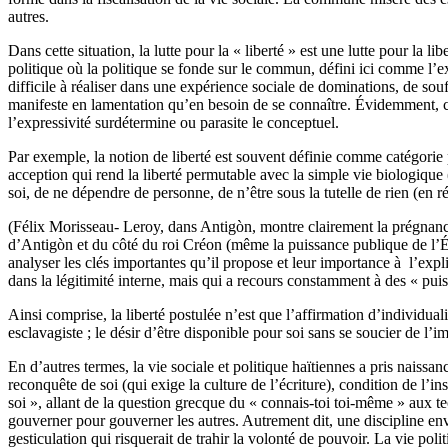
autres.
Dans cette situation, la lutte pour la « liberté » est une lutte pour la
politique où la politique se fonde sur le commun, défini ici comme l’exp
difficile à réaliser dans une expérience sociale de dominations, de souf
manifeste en lamentation qu’en besoin de se connaître. Évidemment, c’
l’expressivité surdétermine ou parasite le conceptuel.
​Par exemple, la notion de liberté est souvent définie comme catégorie p
acception qui rend la liberté permutable avec la simple vie biologique 
soi, de ne dépendre de personne, de n’être sous la tutelle de rien (en ré
(Félix Morisseau- Leroy, dans Antigòn, montre clairement la prégnance 
d’Antigòn et du côté du roi Créon (même la puissance publique de l’Éta
analyser les clés importantes qu’il propose et leur importance à l’expl
dans la légitimité interne, mais qui a recours constamment à des « pui
Ainsi comprise, la liberté postulée n’est que l’affirmation d’individual
esclavagiste ; le désir d’être disponible pour soi sans se soucier de l’
​En d’autres termes, la vie sociale et politique haïtiennes a pris nais
reconquête de soi (qui exige la culture de l’écriture), condition de l’i
soi », allant de la question grecque du « connais-toi toi-même » aux te
gouverner pour gouverner les autres. Autrement dit, une discipline en
gesticulation qui risquerait de trahir la volonté de pouvoir. La vie poli