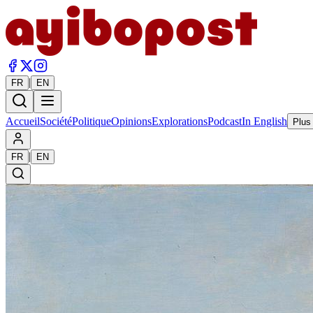
|
FR
EN
Accueil
Société
Politique
Opinions
Explorations
Podcast
In English
Plus
|
FR
EN