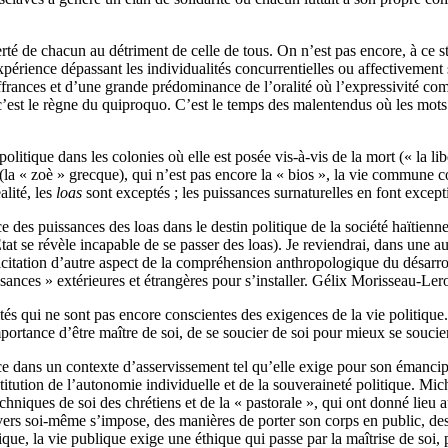
 liberté de chacun au détriment de celle de tous. On n’est pas encore, à c
érience dépassant les individualités concurrentielles ou affectivement so
frances et d’une grande prédominance de l’oralité où l’expressivité compte
est le règne du quiproquo. C’est le temps des malentendus où les mots 
olitique dans les colonies où elle est posée vis-à-vis de la mort (« la l
(la « zoè » grecque), qui n’est pas encore la « bios », la vie commune co
alité, les
loas
sont exceptés ; les puissances surnaturelles en font except
des puissances des loas dans le destin politique de la société haïtienne
t se révèle incapable de se passer des loas). Je reviendrai, dans une au
icitation d’autre aspect de la compréhension anthropologique du désarroi 
ssances » extérieures et étrangères pour s’installer. Gélix Morisseau-Ler
ités qui ne sont pas encore conscientes des exigences de la vie politique.
importance d’être maître de soi, de se soucier de soi pour mieux se soucie
sance dans un contexte d’asservissement tel qu’elle exige pour son émancip
nstitution de l’autonomie individuelle et de la souveraineté politique. Mi
chniques de soi des chrétiens et de la « pastorale », qui ont donné lieu 
vers soi-même s’impose, des manières de porter son corps en public, des 
tique, la vie publique exige une éthique qui passe par la maîtrise de soi, 