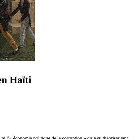
en Haïti
ni l’« économie politique de la corruption » qu’a su théoriser tant