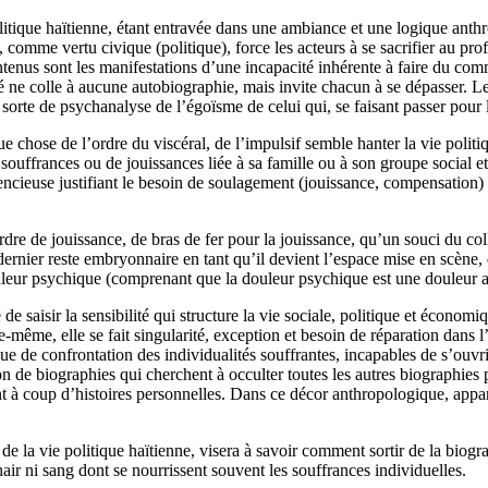
politique haïtienne, étant entravée dans une ambiance et une logique anth
me vertu civique (politique), force les acteurs à se sacrifier au profi
ntenus sont les manifestations d’une incapacité inhérente à faire du comm
ité ne colle à aucune autobiographie, mais invite chacun à se dépasser. L
e sorte de psychanalyse de l’égoïsme de celui qui, se faisant passer pour 
 chose de l’ordre du viscéral, de l’impulsif semble hanter la vie politiq
ffrances ou de jouissances liée à sa famille ou à son groupe social et
lencieuse justifiant le besoin de soulagement (jouissance, compensation) 
dre de jouissance, de bras de fer pour la jouissance, qu’un souci du col
dernier reste embryonnaire en tant qu’il devient l’espace mise en scène, d
ouleur psychique (comprenant que la douleur psychique est une douleur aff
saisir la sensibilité qui structure la vie sociale, politique et économiqu
elle-même, elle se fait singularité, exception et besoin de réparation dan
ue de confrontation des individualités souffrantes, incapables de s’ouvri
 de biographies qui cherchent à occulter toutes les autres biographies par
 à coup d’histoires personnelles. Dans ce décor anthropologique, appara
 de la vie politique haïtienne, visera à savoir comment sortir de la biogra
hair ni sang dont se nourrissent souvent les souffrances individuelles.