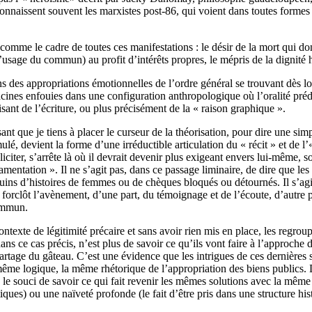
nnaissent souvent les marxistes post-86, qui voient dans toutes formes d
comme le cadre de toutes ces manifestations : le désir de la mort qui do
usage du commun) au profit d’intérêts propres, le mépris de la dignité 
ns des appropriations émotionnelles de l’ordre général se trouvant dès l
 racines enfouies dans une configuration anthropologique où l’oralité p
isant de l’écriture, ou plus précisément de la « raison graphique ».
lisant que je tiens à placer le curseur de la théorisation, pour dire une si
ulé, devient la forme d’une irréductible articulation du « récit » et de l
iciter, s’arrête là où il devrait devenir plus exigeant envers lui-même, 
« lamentation ». Il ne s’agit pas, dans ce passage liminaire, de dire que le
quins d’histoires de femmes ou de chèques bloqués ou détournés. Il s’agi
forclôt l’avènement, d’une part, du témoignage et de l’écoute, d’autre p
commun.
exte de légitimité précaire et sans avoir rien mis en place, les regroup
s ce cas précis, n’est plus de savoir ce qu’ils vont faire à l’approche 
artage du gâteau. C’est une évidence que les intrigues de ces dernières 
même logique, la même rhétorique de l’appropriation des biens publics. Do
dans le souci de savoir ce qui fait revenir les mêmes solutions avec la m
ques) ou une naïveté profonde (le fait d’être pris dans une structure his