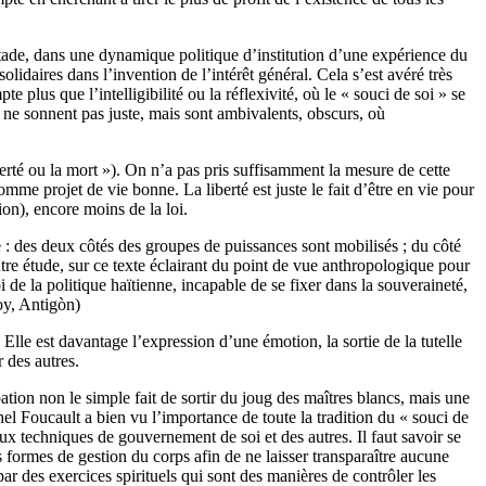
e stade, dans une dynamique politique d’institution d’une expérience du
lidaires dans l’invention de l’intérêt général. Cela s’est avéré très
 plus que l’intelligibilité ou la réflexivité, où le « souci de soi » se
ne sonnent pas juste, mais sont ambivalents, obscurs, où
iberté ou la mort »). On n’a pas pris suffisamment la mesure de cette
mme projet de vie bonne. La liberté est juste le fait d’être en vie pour
ion), encore moins de la loi.
 : des deux côtés des groupes de puissances sont mobilisés ; du côté
tre étude, sur ce texte éclairant du point de vue anthropologique pour
de la politique haïtienne, incapable de se fixer dans la souveraineté,
oy, Antigòn)
 Elle est davantage l’expression d’une émotion, la sortie de la tutelle
r des autres
.
ation non le simple fait de sortir du joug des maîtres blancs, mais une
chel Foucault a bien vu l’importance de toute la tradition du « souci de
aux techniques de gouvernement de soi et des autres. Il faut savoir se
formes de gestion du corps afin de ne laisser transparaître aucune
par des exercices spirituels qui sont des manières de contrôler les