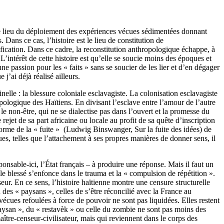
omme lieu du déploiement des expériences vécues sédimentées donnant
Dans ce cas, l’histoire est le lieu de constitution de
ication. Dans ce cadre, la reconstitution anthropologique échappe, à
’intérêt de cette histoire est qu’elle se soucie moins des époques et
ne passion pour les « faits » sans se soucier de les lier et d’en dégager
j’ai déjà réalisé ailleurs.
inelle : la blessure coloniale esclavagiste. La colonisation esclavagiste
opologique des Haïtiens. En divisant l’esclave entre l’amour de l’autre
 le non-être, qui ne se dialectise pas dans l’ouvert et la promesse du
 rejet de sa part africaine ou locale au profit de sa quête d’inscription
forme de la « fuite » (Ludwig Binswanger, Sur la fuite des idées) de
ques, telles que l’attachement à ses propres manières de donner sens, il
sponsable-ici, l’État français – à produire une réponse. Mais il faut un
le blessé s’enfonce dans le trauma et la « compulsion de répétition ».
seur. En ce sens, l’histoire haïtienne montre une censure structurelle
 des « paysans », celles de s’être réconcilié avec la France au
ues refoulées à force de pouvoir ne sont pas liquidées. Elles restent
« paysan », du « restavèk » ou celle du zombie ne sont pas moins des
re-censeur-civilisateur, mais qui reviennent dans le corps des