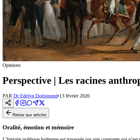
Opinions
Perspective | Les racines anthro
PAR
Dr Edelyn Dorismond
•
13 février 2026
Retour aux articles
Oralité, émotion et mémoire
L’histoire politique haïtienne est traversée par une constante qui n’e