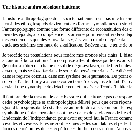
Une histoire anthropologique haïtienne
​L’histoire anthropologique de la société haïtienne n’est pas une hist
lieu à des ethos, lesquels deviennent des formes symboliques ou structu
l’anthropologique comme une forme différente de reconstitution des ex
bien des égards, à la compétence historienne pour rencontrer davantage 
des événements que des « invariants », à savoir ce qui se répète dans la
quelques schèmes centraux de signification. Brièvement, je tente de procé
​Je procède par postulations pour rendre mes propos plus clairs. L’histo
a conduit à la formation d’un complexe affectif blessé par le discours b
(le colon-maître) et la haine de soi (le nègre-esclave), cette brèche de
devenir, mais se fossilise dans le souci de persévérer dans l’idéalité col
dans le registre colonial, dans son système de légitimation. Du point 
soi vers l’autre. Il n’y a aucune conviction d’exister, juste le fait d’
devient une dynamique de détachement et un désir effréné d’habiter le 
​Il faut prendre la mesure de cette blessure qui ne trouve pas de respons
cadre psychologique et anthropologique délivré pour que cette réponse 
Quand la responsabilité est affectée au profit de sa passion pour le res
symbolique où des mémoires sont tues : celles de la violence de l’escla
lendemain de l’indépendance pour avoir aujourd’hui la France comme p
vivantes et vivaces. Elles ne sont pas tues : elles sont labiles et par
formes de mémoires de ces expériences douloureuses qu’on n’a pas su 