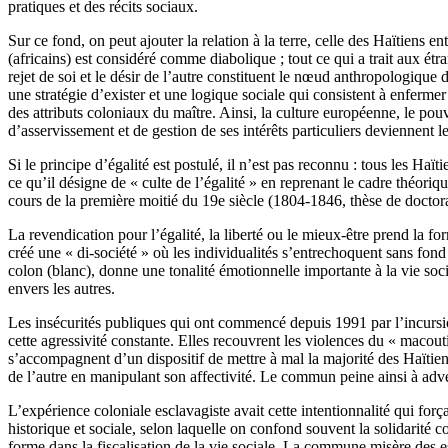
pratiques et des récits sociaux.
​Sur ce fond, on peut ajouter la relation à la terre, celle des Haïtiens e
(africains) est considéré comme diabolique ; tout ce qui a trait aux étr
rejet de soi et le désir de l’autre constituent le nœud anthropologique 
une stratégie d’exister et une logique sociale qui consistent à enfer
des attributs coloniaux du maître. Ainsi, la culture européenne, le pouv
d’asservissement et de gestion de ses intérêts particuliers deviennent le
​Si le principe d’égalité est postulé
, il n’est pas reconnu : tous les Haï
ce qu’il désigne de « culte de l’égalité » en reprenant le cadre théori
cours de la première moitié du 19e siècle (1804-1846, thèse de docto
La revendication pour l’égalité, la liberté ou le mieux-être prend la for
créé une « di-société » où les individualités s’entrechoquent sans fon
colon (blanc), donne une tonalité émotionnelle importante à la vie socia
envers les autres.
Les insécurités publiques qui ont commencé depuis 1991 par l’incursi
cette agressivité constante. Elles recouvrent les violences du « macou
s’accompagnent d’un dispositif de mettre à mal la majorité des Haïtiens
de l’autre en manipulant son affectivité. Le commun peine ainsi à adve
​L’expérience coloniale esclavagiste avait cette intentionnalité qui força
historique et sociale, selon laquelle on confond souvent la solidarité 
forme dans la fiscalisation de la vie sociale. La commune misère des es