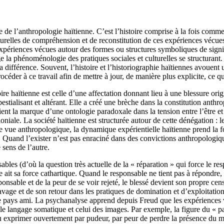
oire de l’anthropologie haïtienne. C’est l’histoire comprise à la fois c
relles de compréhension et de reconstitution de ces expériences vécues. 
périences vécues autour des formes ou structures symboliques de signif
la phénoménologie des pratiques sociales et culturelles se structurant. L
 différence. Souvent, l’histoire et l’historiographie haïtiennes avouent u
der à ce travail afin de mettre à jour, de manière plus explicite, ce que 
ire haïtienne est celle d’une affectation donnant lieu à une blessure orig
estialisant et altérant. Elle a créé une brèche dans la constitution anthr
vient la marque d’une ontologie paradoxale dans la tension entre l’être et
oniale. La société haïtienne est structurée autour de cette dénégation : le
de vue anthropologique, la dynamique expérientielle haïtienne prend la 
être. Quand l’exister n’est pas enraciné dans des convictions anthropologi
sens de l’autre.
ables (d’où la question très actuelle de la « réparation » qui force le re
ait sa force cathartique. Quand le responsable ne tient pas à répondre, 
ponsable et de la peur de se voir rejeté, le blessé devient son propre cen
vage et de son retour dans les pratiques de domination et d’exploitation
ays ami. La psychanalyse apprend depuis Freud que les expériences véc
lent le langage somatique et celui des images. Par exemple, la figure du 
exprimer ouvertement par pudeur, par peur de perdre la présence du maît