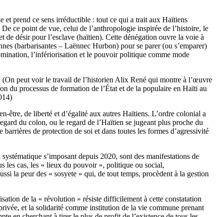
e et prend ce sens irréductible : tout ce qui a trait aux Haïtiens
De ce point de vue, celui de l’anthropologie inspirée de l’histoire, le
et de désir pour l’esclave (haïtien). Cette dénégation ouvre la voie à
iennes (barbarisantes – Laënnec Hurbon) pour se parer (ou s’emparer)
 domination, l’infériorisation et le pouvoir politique comme mode
é. (On peut voir le travail de l’historien Alix René qui montre à l’œuvre
ion du processus de formation de l’État et de la populaire en Haïti au
2014)
n-être, de liberté et d’égalité aux autres Haïtiens. L’ordre colonial a
egard du colon, ou le regard de l’Haïtien se jugeant plus proche du
 barrières de protection de soi et dans toutes les formes d’agressivité
 systématique s’imposant depuis 2020, sont des manifestations de
les cas, les « lieux du pouvoir », politique ou social,
ussi la peur des « sosyete » qui, de tout temps, procèdent à la gestion
isation de la « révolution » résiste difficilement à cette constatation
 privée, et la solidarité comme institution de la vie commune prenant
e en cherchant à tirer le plus de profit de l’existence de tous les