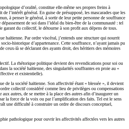
ropologique d’oralité, constitue elle-même ses propres freins à
t de l’intérêt général. En guise de présupposé, les mascarades que les
un, à penser le général, à sortir de leur petite personne de souffrance
e dépassement de soi dans l’idéal du bien-être de la communauté : tel
le garant du collectif, le détourne à son profit aux dépens de tous.
ue haïtienne. Par ordre viscéral, j’entends une structure qui nourrit
 socio-historique d’appartenance. Cette souffrance, n’ayant jamais pu
de ceux-là se déclarant des ayants droit, des héritiers des mémoires
lectif. La rhétorique politique devient des revendications pour soi ou
ans la société haïtienne, des singularités souffrantes en proie au «
ective et existentielle).
e de la société haïtienne. Son affectivité étant « blessée », il devient
s l’ordre collectif considéré comme lieu de privilèges ou compensations
r aux autres, de se mettre à la place des autres afin d’inaugurer un
 la force de la voix ou par l’amplification des faits. Tel est le sens
ît une difficulté à construire un ordre de discours conceptuel,
phie pathologique pour ouvrir les affectivités affectées vers les autres