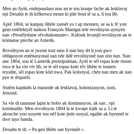
Men an Ayiti, endepandans nou an te tou koupe fache ak lesklavaj
epi Desalin te di kèlkeswa moun ki pile bout tè sa a, li tou lib.
Aprè 1804, se kanpay libète zansèt yo t ap mennen, se sa k fè yon
gran entèlektyèl tankou François Manigat rele revolisyon ayisyèn
nan «Prosélytisme révolutionnaire». Kidonk levanjil revolisyon an te
kòmanse preche an Amerik.
Revolisyon an te jwenn tout sans li nan bay tèt li yon gwo
obligasyon entènasyonal nan ede lidè revolisyonè nan zòn nan. Nan
ane 1804, sou tè Lamerik prensipalman, Ayiti te sèl espas kote moun
nwa te ka vin viv lib, se te sèl espas kote rèv libète te tounen
reyalite, sèl espas kote kòd nwa, Pak kolonyal, chèn nan men ak nan
pye te disparèt.
Sistèm kapitalis la marande ak lesklavaj, kolonizasyon, rasis,
Jenosid.
Sa vle di ranmase lajan te bobo ak dominasyon, ak san , epi
kriminalite. Men revolisyon 1804 la te kwape lojik sa a. Li te
akouche yon sosyete tou nèf kote jistis sosyal, egalite ak byennèt te
dwe taye banda.
Desalin te di: « Pa gen libète san byennèt ».