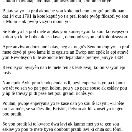
tankou mawonaj, avòtman, anpwazònman, konplo elatriye.
Batay sa yo t a pral akouche yon kokennchenn kongrè politik nan
dat 14 out 1791 la kote kaptif yo t a pral fonde pwòp filozofi yo sou
« Moun » ak pwòp vizyon monn yo.
Se kote yo t a pral mete anplas yon konsepsyon ki kont konsepsyon
kolon yo ki te bobo ak lesklavaj , demounizasyon epi kolonizasyon.
Aprè anviwon douz ane batay, nèg ak negrès Sendomeng yo t a pral
mete deyò pi gwo lame ki te egziste an Ewòp nan epòk la epi atravè
yon Revolisyon ki te akouche lendepandans premye janvye 1804.
Revolisyon ayisyèn nan te mete fen ak lesklavaj, kolonizasyon epi
rasis.
Nan epòk Ayiti pran lendependans li, peyi enperyalis yo pa t janm
wè tèt yo san yo pa t gen koloni pou y ap peze souse ak esklav pou
y ap fè travay pi di pase bèt pou grandi richès yo.
Poutan, pwojè enperyalis yo te kase dan yo sou tè Dayiti, «Libète
ou Lanmò», se sa Desalin, Kristòf, Petyon ak lòt zansèt yo te gen
pou pratik.
Se yon pratik ki te kwape dwa lavi ak lanmò mèt yo te gen sou
esklav yo pou te mete byen doubout pratik lavi ki chita sou fòmil