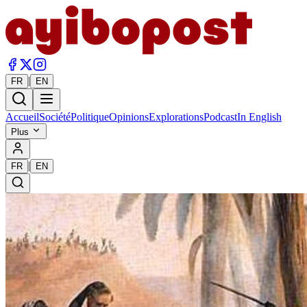
|
FR
EN
Accueil
Société
Politique
Opinions
Explorations
Podcast
In English
Plus
|
FR
EN