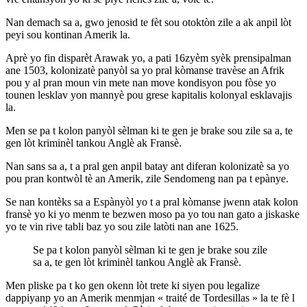
Nan demach sa a, gwo jenosid te fèt sou otoktòn zile a ak anpil lòt
peyi sou kontinan Amerik la.
Aprè yo fin disparèt Arawak yo, a pati 16zyèm syèk prensipalman
ane 1503, kolonizatè panyòl sa yo pral kòmanse travèse an Afrik
pou y al pran moun vin mete nan move kondisyon pou fòse yo
tounen lesklav yon mannyè pou grese kapitalis kolonyal esklavajis
la.
Men se pa t kolon panyòl sèlman ki te gen je brake sou zile sa a, te
gen lòt kriminèl tankou Anglè ak Fransè.
Nan sans sa a, t a pral gen anpil batay ant diferan kolonizatè sa yo
pou pran kontwòl tè an Amerik, zile Sendomeng nan pa t epànye.
Se nan kontèks sa a Espànyòl yo t a pral kòmanse jwenn atak kolon
fransè yo ki yo menm te bezwen moso pa yo tou nan gato a jiskaske
yo te vin rive tabli baz yo sou zile latòti nan ane 1625.
Se pa t kolon panyòl sèlman ki te gen je brake sou zile
sa a, te gen lòt kriminèl tankou Anglè ak Fransè.
Men pliske pa t ko gen okenn lòt trete ki siyen pou legalize
dappiyanp yo an Amerik menmjan « traité de Tordesillas » la te fè l