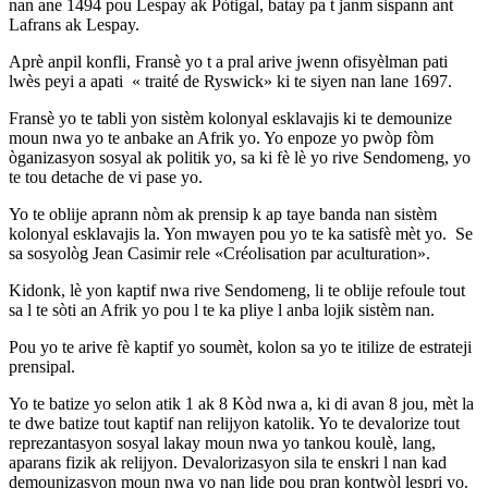
nan ane 1494 pou Lespay ak Pòtigal, batay pa t janm sispann ant
Lafrans ak Lespay.
Aprè anpil konfli, Fransè yo t a pral arive jwenn ofisyèlman pati
lwès peyi a apati « traité de Ryswick» ki te siyen nan lane 1697.
Fransè yo te tabli yon sistèm kolonyal esklavajis ki te demounize
moun nwa yo te anbake an Afrik yo. Yo enpoze yo pwòp fòm
òganizasyon sosyal ak politik yo, sa ki fè lè yo rive Sendomeng, yo
te tou detache de vi pase yo.
Yo te oblije aprann nòm ak prensip k ap taye banda nan sistèm
kolonyal esklavajis la. Yon mwayen pou yo te ka satisfè mèt yo. Se
sa sosyològ Jean Casimir rele «Créolisation par aculturation».
Kidonk, lè yon kaptif nwa rive Sendomeng, li te oblije refoule tout
sa l te sòti an Afrik yo pou l te ka pliye l anba lojik sistèm nan.
Pou yo te arive fè kaptif yo soumèt, kolon sa yo te itilize de estrateji
prensipal.
Yo te batize yo selon atik 1 ak 8 Kòd nwa a, ki di avan 8 jou, mèt la
te dwe batize tout kaptif nan relijyon katolik. Yo te devalorize tout
reprezantasyon sosyal lakay moun nwa yo tankou koulè, lang,
aparans fizik ak relijyon. Devalorizasyon sila te enskri l nan kad
demounizasyon moun nwa yo nan lide pou pran kontwòl lespri yo.