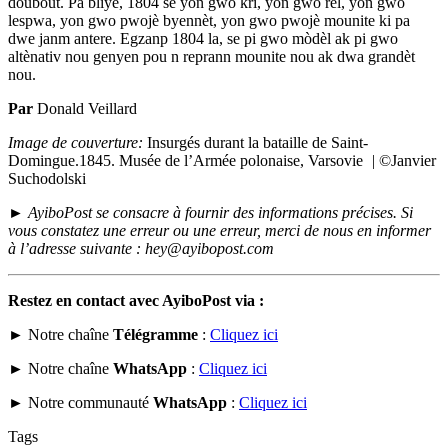
doubout. Pa bliye, 1804 se yon gwo kri, yon gwo rèl, yon gwo
lespwa, yon gwo pwojè byennèt, yon gwo pwojè mounite ki pa
dwe janm antere. Egzanp 1804 la, se pi gwo mòdèl ak pi gwo
altènativ nou genyen pou n reprann mounite nou ak dwa grandèt
nou.
Par
Donald Veillard
Image de couverture:
Insurgés durant la bataille de Saint-
Domingue.1845. Musée de l’Armée polonaise, Varsovie
|
©Janvier
Suchodolski
►
AyiboPost se consacre à fournir des informations précises. Si
vous constatez une erreur ou une erreur, merci de nous en informer
à l’adresse suivante : hey@ayibopost.com
Restez en contact avec AyiboPost via :
► Notre chaîne
Télégramme
:
Cliquez ici
► Notre chaîne
WhatsApp
:
Cliquez ici
► Notre communauté
WhatsApp
:
Cliquez ici
Tags