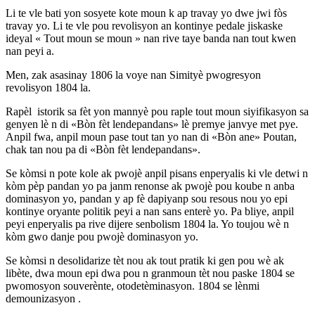
Li te vle bati yon sosyete kote moun k ap travay yo dwe jwi fòs
travay yo. Li te vle pou revolisyon an kontinye pedale jiskaske
ideyal « Tout moun se moun » nan rive taye banda nan tout kwen
nan peyi a.
Men, zak asasinay 1806 la voye nan Simityè pwogresyon
revolisyon 1804 la.
Rapèl istorik sa fèt yon mannyè pou raple tout moun siyifikasyon sa
genyen lè n di «Bòn fèt lendepandans» lè premye janvye met pye.
Anpil fwa, anpil moun pase tout tan yo nan di «Bòn ane» Poutan,
chak tan nou pa di «Bòn fèt lendepandans».
Se kòmsi n pote kole ak pwojè anpil pisans enperyalis ki vle detwi n
kòm pèp pandan yo pa janm renonse ak pwojè pou koube n anba
dominasyon yo, pandan y ap fè dapiyanp sou resous nou yo epi
kontinye oryante politik peyi a nan sans enterè yo. Pa bliye, anpil
peyi enperyalis pa rive dijere senbolism 1804 la. Yo toujou wè n
kòm gwo danje pou pwojè dominasyon yo.
Se kòmsi n desolidarize tèt nou ak tout pratik ki gen pou wè ak
libète, dwa moun epi dwa pou n granmoun tèt nou paske 1804 se
pwomosyon souverènte, otodetèminasyon. 1804 se lènmi
demounizasyon .