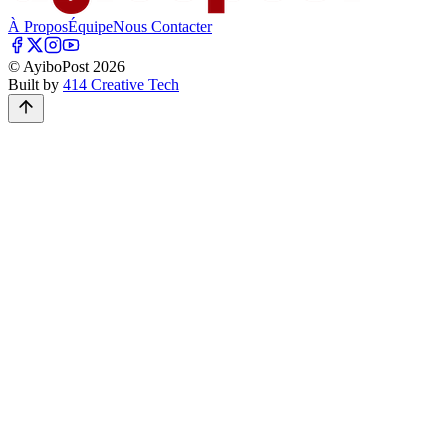
À Propos
Équipe
Nous Contacter
© AyiboPost
2026
Built by
414 Creative Tech