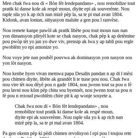
Men chak fwa nou di « Bòn fèt lendepandans» , nou remobilize tout
pratik ki danse kole ak respè moun, diyite epi ak souverènte. Nou
raple sila yo k ap rich nan mizè pèp la, sa te pi mal avan 1804.
Kidonk, avan lontan, sitiyasyon malsite a gen pou l ranvèse.
Nou remete kanpe pawòl ak pratik libète pou tout moun nan nan
yon dimansyon pliryèl kote se chak nasyon, chak pèp k ap detèmine
pou pwòp tèt yo jan yo dwe viv, prensip ak lwa y ap tabli pou regle
pwoblèm yo epi amonize yo.
Nou voye jete nan poubèl pouvwa ak dominasyon yon nasyon sou
yon lòt nasyon.
Nou kenbe byen vivan memwa papa Desalin pandan n ap di l mèsi
pou chimen diyite, libète ak grandèt li te trase pou nou. Chak fwa
nou vire tèt nou dèyè pou n gade 1804, nou jwenn tout sa pou n fè
pou lavni nou kòm pèp chita sou byennèt, nou jwenn tout sa pou n
fè pou n rezoud pwoblèm chire pit k ap wonje sosyete a.
Chak fwa nou di « Bòn fèt lendepandans» , nou
remobilize tout pratik ki danse kole ak respè moun,
diyite epi ak souverènte. Nou raple sila yo k ap rich nan
mizè pèp la, sa te pi mal avan 1804.
Pa gen okenn pèp ki pèdi chimen revolisyon l epi pou l toujou rete