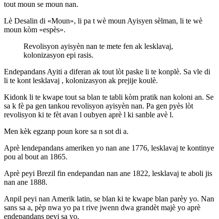
tout moun se moun nan.
Lè Desalin di «Moun», li pa t wè moun Ayisyen sèlman, li te wè
moun kòm «espès».
Revolisyon ayisyèn nan te mete fen ak lesklavaj,
kolonizasyon epi rasis.
Endepandans Ayiti a diferan ak tout lòt paske li te konplè. Sa vle di
li te kont lesklavaj , kolonizasyon ak prejije koulè.
Kidonk li te kwape tout sa blan te tabli kòm pratik nan koloni an. Se
sa k fè pa gen tankou revolisyon ayisyèn nan. Pa gen pyès lòt
revolisyon ki te fèt avan l oubyen aprè l ki sanble avè l.
Men kèk egzanp poun kore sa n sot di a.
Aprè lendepandans ameriken yo nan ane 1776, lesklavaj te kontinye
pou al bout an 1865.
Aprè peyi Brezil fin endepandan nan ane 1822, lesklavaj te aboli jis
nan ane 1888.
Anpil peyi nan Amerik latin, se blan ki te kwape blan parèy yo. Nan
sans sa a, pèp nwa yo pa t rive jwenn dwa grandèt majè yo aprè
endepandans peyi sa yo.