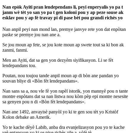
Nan epòk Ayiti pran lendependans li, peyi enperyalis yo pa t
janm wè tèt yo san yo pa t gen koloni pou y ap peze souse ak
esklav pou y ap fè travay pi di pase bèt pou grandi richès yo
Nan anpil peyi nan mond lan, premye janvye rete yon dat enpòtan
paske se premye jou nan ane a.
Se jou moun ap fete, se jou kote moun ap swete tout sa ki bon ak
zanmi, fanmi.
Men an Ayiti, dat sa gen yon dezyèm siyifikasyon. Li se fèt
lendepandans tou.
Poutan, nou toujou tande anpil moun ap di bòn ane pandan yo
souvan bliye di «Bòn fèt lendepandans».
Nan sans sa a, nou vle fè yon rapèl istorik, yon mannyè pou n tante
montre enpòtans dat sa nan listwa nou kòm pèp epi montre nesesite
sa genyen pou n di «Bòn fèt lendepandans».
Nan ane 1492, anvayisè panyòl yo ki te gen sou tèt yo Kristòf
Kolon debake an Amerik.
Yo te kache dèyè Labib, anba dra evanjelizasyon pou yo te kache
vrè entansyon yo ki se piye richès zile a, vòlè tè.