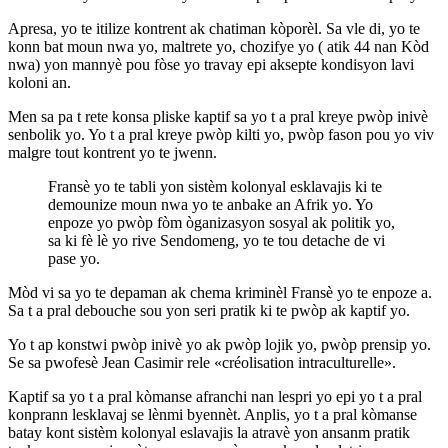
Apresa, yo te itilize kontrent ak chatiman kòporèl. Sa vle di, yo te
konn bat moun nwa yo, maltrete yo, chozifye yo ( atik 44 nan Kòd
nwa) yon mannyè pou fòse yo travay epi aksepte kondisyon lavi
koloni an.
Men sa pa t rete konsa pliske kaptif sa yo t a pral kreye pwòp inivè
senbolik yo. Yo t a pral kreye pwòp kilti yo, pwòp fason pou yo viv
malgre tout kontrent yo te jwenn.
Fransè yo te tabli yon sistèm kolonyal esklavajis ki te
demounize moun nwa yo te anbake an Afrik yo. Yo
enpoze yo pwòp fòm òganizasyon sosyal ak politik yo,
sa ki fè lè yo rive Sendomeng, yo te tou detache de vi
pase yo.
Mòd vi sa yo te depaman ak chema kriminèl Fransè yo te enpoze a.
Sa t a pral debouche sou yon seri pratik ki te pwòp ak kaptif yo.
Yo t ap konstwi pwòp inivè yo ak pwòp lojik yo, pwòp prensip yo.
Se sa pwofesè Jean Casimir rele «créolisation intraculturelle».
Kaptif sa yo t a pral kòmanse afranchi nan lespri yo epi yo t a pral
konprann lesklavaj se lènmi byennèt. Anplis, yo t a pral kòmanse
batay kont sistèm kolonyal eslavajis la atravè yon ansanm pratik