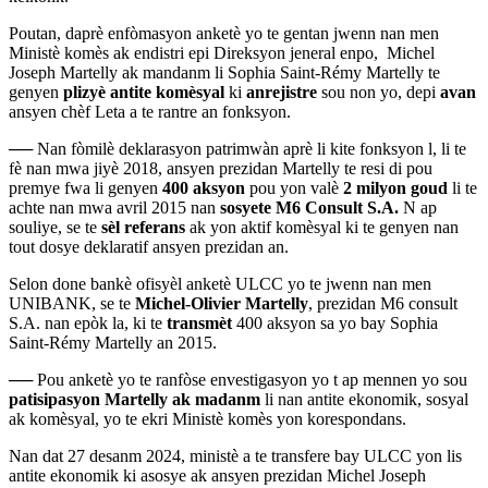
Poutan, daprè enfòmasyon anketè yo te gentan jwenn nan men
Ministè komès ak endistri epi Direksyon jeneral enpo,
Michel
Joseph Martelly ak mandanm li Sophia Saint-Rémy Martelly te
genyen
plizyè antite komèsyal
ki
anrejistre
sou non yo, depi
avan
ansyen chèf Leta a te rantre an fonksyon.
──
Nan fòmilè deklarasyon patrimwàn aprè li kite fonksyon l, li te
fè nan mwa jiyè 2018, ansyen prezidan Martelly te resi di pou
premye fwa li genyen
400 aksyon
pou yon valè
2 milyon goud
li te
achte nan mwa avril 2015 nan
sosyete M6 Consult S.A.
N ap
souliye, se te
sèl referans
ak yon aktif komèsyal ki te genyen nan
tout dosye deklaratif ansyen prezidan an.
Selon done bankè ofisyèl anketè ULCC yo te jwenn nan men
UNIBANK, se te
Michel-Olivier Martelly
, prezidan M6 consult
S.A. nan epòk la, ki te
transmèt
400 aksyon sa yo bay Sophia
Saint-Rémy Martelly an 2015.
──
Pou anketè yo te ranfòse envestigasyon yo t ap mennen yo sou
patisipasyon Martelly ak madanm
li nan antite ekonomik, sosyal
ak komèsyal, yo te ekri Ministè komès yon korespondans.
Nan dat 27 desanm 2024, ministè a te transfere bay ULCC yon lis
antite ekonomik ki asosye ak ansyen prezidan Michel Joseph