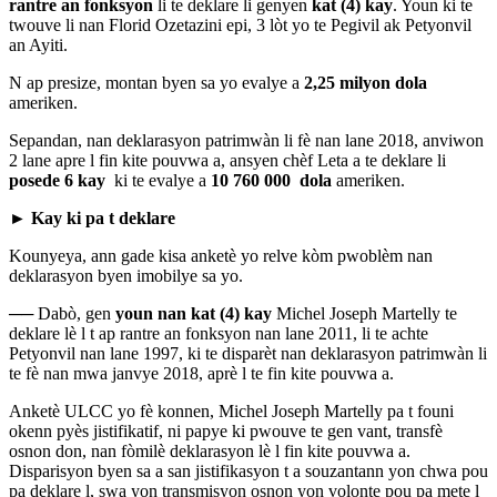
rantre an fonksyon
li te deklare li genyen
kat (4) kay
. Youn ki te
twouve li nan Florid Ozetazini epi, 3 lòt yo te Pegivil ak Petyonvil
an Ayiti.
N ap presize, montan byen sa yo evalye a
2,25 milyon dola
ameriken.
Sepandan, nan deklarasyon patrimwàn li fè nan lane 2018, anviwon
2 lane apre l fin kite pouvwa a, ansyen chèf Leta a te deklare li
posede 6 kay
ki te evalye a
10 760 000 dola
ameriken.
► Kay ki pa t deklare
Kounyeya, ann gade kisa anketè yo relve kòm pwoblèm nan
deklarasyon byen imobilye sa yo.
──
Dabò, gen
youn nan kat (4) kay
Michel Joseph Martelly te
deklare lè l t ap rantre an fonksyon nan lane 2011, li te achte
Petyonvil nan lane 1997, ki te disparèt nan deklarasyon patrimwàn li
te fè nan mwa janvye 2018, aprè l te fin kite pouvwa a.
Anketè ULCC yo fè konnen, Michel Joseph Martelly pa t founi
okenn pyès jistifikatif, ni papye ki pwouve te gen vant, transfè
osnon don, nan fòmilè deklarasyon lè l fin kite pouvwa a.
Disparisyon byen sa a san jistifikasyon t a souzantann yon chwa pou
pa deklare l, swa yon transmisyon osnon yon volonte pou pa mete l