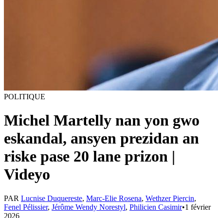
POLITIQUE
Michel Martelly nan yon gwo
eskandal, ansyen prezidan an
riske pase 20 lane prizon |
Videyo
PAR
Lucnise Duquereste
,
Marc-Elie Rosena
,
Wethzer Piercin
,
Fenel Pélissier
,
Jérôme Wendy Norestyl
,
Philicien Casimir
•
1 février
2026