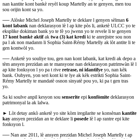
nan kantite kont bankè reyèl koup Martelly an te genyen, men tou
sou orijin kont sa yo.
──
Alòske Michel Joseph Martelly te deklare l genyen sèlman
6
kont labank
nan deklarasyon lè l ap kite pòs li, anketè ULCC yo te
eksplike dokiman bank yo te fè yo jwenn yo te revele li te genyen
17 kont bankè aktif
ak
twa (3) kat kredi
ki te anrejistre sou non
pa l ak non madanm li Sophia Saint-Rémy Martelly ak lòt antite li te
gen kontwòl yo.
──
Anketè yo souliye tou, gen nan kont labank, kat kredi ak depo a
tèm ansyen prezidan an te mansyone nan deklarasyon patrimwàn lè l
ap kite fonksyon l yo pa t rive
retrase, ni idantifye
yo, nan kèk
bank. Oubyen, yon seri kont ki te lye ak kèk estrikti Sophia Saint-
Rémy Martelly te mandatè osnon sinyatè pou yo, ki pa t gen tras
yo.
Sa ki soulve anpil kesyon sou
senserite
epi
konfòmite
deklarasyon
patrimonyal la ak lalwa.
► Lòt detay ankò anketè yo site kòm iregilarite se konsènan
kantite
kay
ansyen prezidan an te deklare li
posede
lè l ap rantre epi kite
fonksyon l.
──
Nan ane 2011, lè ansyen prezidan Michel Joseph Martelly t ap