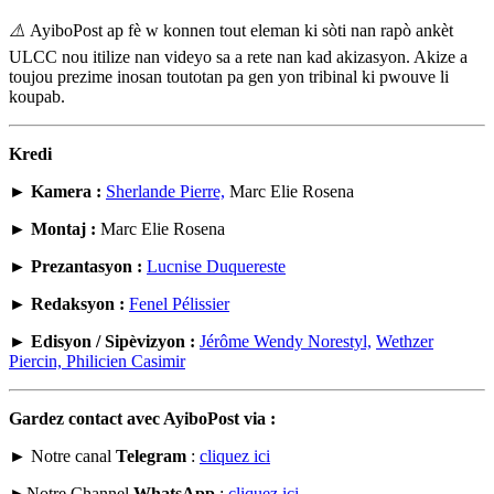
⚠️
AyiboPost ap fè w konnen tout eleman ki s
ò
ti nan rap
ò
ankèt
ULCC nou itilize nan videyo sa a rete nan kad akizasyon. Akize a
toujou prezime inosan toutotan pa gen yon tribinal ki pwouve li
koupab.
Kredi
►
Kamera :
Sherlande Pierre,
Marc Elie Rosena
►
Montaj :
Marc Elie Rosena
►
Prezantasyon :
Lucnise Duquereste
►
Redaksyon :
Fenel Pélissier
►
Edisyon / Sipèvizyon :
Jérôme Wendy Norestyl,
Wethzer
Piercin,
Philicien Casimir
Gardez contact avec AyiboPost via :
► Notre canal
Telegram
:
cliquez ici
►Notre Channel
WhatsApp
:
cliquez ici