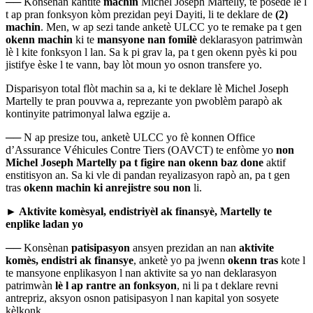
──
Konsènan kantite
machin
Michel Joseph Martelly, te posede lè l
t ap pran fonksyon kòm prezidan peyi Dayiti, li te deklare de
(2)
machin
. Men, w ap sezi tande anketè ULCC yo te remake pa t gen
okenn machin
ki te
mansyone nan fomilè
deklarasyon patrimwàn
lè l kite fonksyon l lan. Sa k pi grav la, pa t gen okenn pyès ki pou
jistifye èske l te vann, bay lòt moun yo osnon transfere yo.
Disparisyon total flòt machin sa a, ki te deklare lè Michel Joseph
Martelly te pran pouvwa a, reprezante yon pwoblèm parapò ak
kontinyite patrimonyal lalwa egzije a.
──
N ap presize tou, anketè ULCC yo fè konnen
Office
d’Assurance Véhicules Contre Tiers
(OAVCT) te enfòme yo
non
Michel Joseph Martelly pa t figire
nan okenn baz done
aktif
enstitisyon an. Sa ki vle di pandan reyalizasyon rapò an, pa t gen
tras
okenn machin ki anrejistre sou non
li.
► Aktivite komèsyal, endistriyèl ak finansyè, Martelly te
enplike ladan yo
──
Konsènan
patisipasyon
ansyen prezidan an nan
aktivite
komès, endistri ak finansye
, anketè yo pa jwenn
okenn tras
kote l
te mansyone enplikasyon l nan aktivite sa yo nan deklarasyon
patrimwàn
lè l ap rantre an fonksyon
, ni li pa t deklare revni
antrepriz, aksyon osnon patisipasyon l nan kapital yon sosyete
kèlkonk.