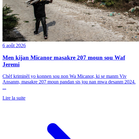
6 août 2026
Men kijan Micanor masakre 207 moun sou Waf
Jeremi
Chèf kriminèl yo konnen sou non Wa Micanor, ki se manm Viv
Ansanm, masakre 207 moun pandan sis jou nan mwa desanm 2024.
...
Lire la suite