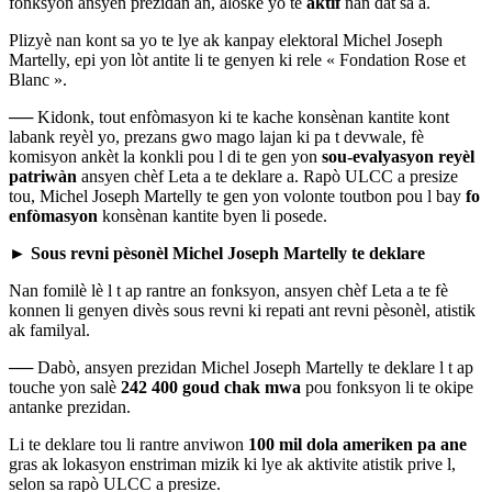
fonksyon ansyen prezidan an, alòske yo te
aktif
nan dat sa a.
Plizyè nan kont sa yo te lye ak kanpay elektoral Michel Joseph
Martelly,
epi yon lòt antite li te genyen ki rele « Fondation Rose et
Blanc ».
──
Kidonk, tout enfòmasyon ki te kache konsènan kantite kont
labank reyèl yo, prezans gwo mago lajan ki pa t devwale, fè
komisyon ankèt la konkli pou l di te gen yon
sou-evalyasyon reyèl
patriwàn
ansyen chèf Leta a te deklare a. Rapò ULCC a presize
tou, Michel Joseph Martelly te gen yon volonte toutbon pou l bay
fo
enfòmasyon
konsènan kantite byen li posede.
►
Sous revni p
è
son
è
l Michel Joseph Martelly te deklare
Nan fomilè lè l t ap rantre an fonksyon, ansyen chèf Leta a te fè
konnen li genyen divès sous revni ki repati ant revni pèsonèl, atistik
ak familyal.
──
Dabò, ansyen prezidan Michel Joseph Martelly te deklare l t ap
touche yon salè
242 400 goud
chak mwa
pou fonksyon li te okipe
antanke prezidan.
Li te deklare tou li rantre anviwon
100 mil dola ameriken pa ane
gras ak lokasyon enstriman mizik ki lye ak aktivite atistik prive l,
selon sa rapò ULCC a presize.