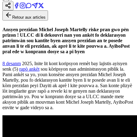
Retour aux articles
Ansyen prezidan Michel Joseph Martelly riske pran gwo pèn
prizon ! ULCC di li dekouvri nan yon ankèt fo deklarasyon
patrimwàn sou kantite byen ansyen prezidan an te posede
anvan li te eli prezidan, ak aprè li te kite pouvwa a. AyiboPost
pral ede w konprann dosye sa a pi byen
8 desanm
2025, Inite lit kont koripsyon remèt bay lajistis ayisyen
senk (5)
rapò ankèt
sou kòripsyon nan administrasyon piblik la.
Pami ankèt sa yo, youn konsène ansyen prezidan Michel Joseph
Martelly, pou fo deklarasyon kantite byen li te posede avan li te eli
kòm prezidan peyi Dayiti ak aprè l kite pouvwa a. San konte plizyè
lòt iregilarite grav rapò a revele ki te genyen nan deklarasyon
patrimwàn yo. Pou w konprann dosye sa a ULCC mande mete
aksyon piblik an mouvman kont Michel Joseph Martelly, AyiboPost
envite w gade videyo sa a.