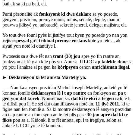
bati ak sa ki pa bati, elt.
Pami pèsonalite ak
fonksyonè ki dwe deklare
sa yo posede,
genyen : prezidan, premye minis, minis, senatè, depite, manm
pouvwa jidisyè yo, anbasadè, sekretè jeneral, delege, majistra, elt.
Yo tout dwe founi pyès ki jistifye tout byen yo posede yo nan yon
rejis espesyal
grèf
tribinal premye enstans
kote yo rete a, ak
siyati yon notè ki otantifye l.
Pwosesis sa a dwe fèt nan
trant (30) jou
apre yo fin rantre an
fonksyon ak lè y ap kite pòs yo. Apresa,
ULCC ap kolekte done
sa
yo pou l analize si pa gen ka
kòripsyon
osnon
anrichisman ilegal
.
►
Deklarasyon ki fèt anreta Martelly yo.
──
Nan ka ansyen prezidan Michel Joseph Martelly, anketè yo fè
konnen fomilè
deklarasyon lè l t ap rantre
an fonksyon an
pa t
gen yon dat korèk
. Nonsèlman sa,
dat ki te ekri a te gen rati
, e li
te difisil pou li. Se sèl dat otantifikasyon notè an,
11 jiyè 2011
, ki te
figire nan fen fomilè a. Sa ki montre deklarasyon lè ansyen prezidan
an t ap rantre an fonksyon an te fèt plis pase
30 jou aprè dat ki te
fikse
pou sa a. Kidonk, li te fèt anreta, epi l te iregilye, selon sa
anketè ULCC yo te fè konnen.