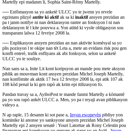
Martelly epi madanm li, Sophia Saint-Rémy Martelly.
──
Enfòmasyon sa yo anketè ULCC yo te jwenn yo revele
egzistans plizyè
antite ki aktif
ak sa ki
inaktif
ansyen prezidan an
pa t janm notifye ni nan deklarasyon rantre an fonksyon l ni nan
deklarasyon lè l kite pouvwa a. Yon atitid ki vyole obligasyon sou
transparans lalwa 12 fevriye 2008 la.
──
Enplikasyon ansyen prezidan an nan aktivite komèsyal sa yo
plis pozisyon l te okipe nan tèt Leta a, mete an evidans risk pou gen
konfli enterè, trafik enfliyans ak abi fonksyon, selon sa anketè
ULCC yo te souliye.
Nan sans sa a, Inite Lit kont koripsyon an mande pou mete aksyon
piblik an mouvman kont ansyen prezidan
Michel Joseph Martelly,
nan konfòmite ak aktik 17 lwa 12 fevriye 2008 la, epi atik 107 ak
108 kòd penal la ki gen rapò ak krim epi itilizasyon fo.
Pandan travay sa a, AyiboPost te mande fanmi Martelly a kòmantè
pa yo sou rapò ankèt ULCC a. Men, yo pa t reyaji avan piblikasyon
videyo a.
N ap raple, 15 desanm ki sot pase a,
Inyon ewopeyèn
pibliye yon
kominike ki anonse yo sanksyone ansyen prezidan Michel Joseph
Martelly epi 2 ansyen senatè : Youri Latortue ak Rony Celestin pou
finansman epi koneksyon yo genyen ak gang yo an Ayiti.
Inyon