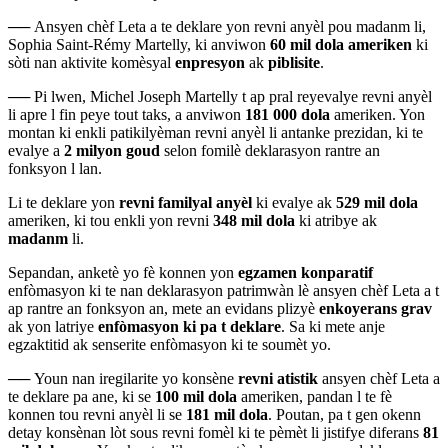
──
Ansyen chèf Leta a te deklare yon revni anyèl pou madanm li,
Sophia Saint-Rémy Martelly, ki anviwon
60 mil dola ameriken
ki
sòti nan aktivite komèsyal
enpresyon
ak
piblisite
.
──
Pi lwen, Michel Joseph Martelly t ap pral reyevalye revni anyèl
li apre l fin peye tout taks, a anviwon
181 000 dola
ameriken. Yon
montan ki enkli patikilyèman revni anyèl li antanke prezidan, ki te
evalye a
2 milyon goud
selon fomilè deklarasyon rantre an
fonksyon l lan.
Li te deklare yon
revni familyal anyèl
ki evalye ak
529 mil dola
ameriken, ki tou enkli yon revni
348 mil dola
ki atribye ak
madanm
li.
Sepandan, anketè yo fè konnen yon
egzamen konparatif
enfòmasyon ki te nan deklarasyon patrimwàn lè ansyen chèf Leta a t
ap rantre an fonksyon an, mete an evidans plizyè
enkoyerans grav
ak yon latriye
enfòmasyon ki pa t deklare
. Sa ki mete anje
egzaktitid ak senserite enfòmasyon ki te soumèt yo.
──
Youn nan iregilarite yo konsène
revni atistik
ansyen chèf Leta a
te deklare pa ane, ki se
100 mil dola
ameriken, pandan l te fè
konnen tou revni anyèl li se
181 mil dola
. Poutan, pa t gen okenn
detay konsènan lòt sous revni fomèl ki te pèmèt li jistifye diferans
81