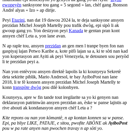
ewopeyèn
sanksyone tou gang
«
5 segond
» lan, ch
èf gang Jhonson
André alyas
«
Izo
» ap dirije
.
Peyi
Etazini
, nan dat 19 dawou 2024 la, te deja sanksyone ansyen
prezidan Michel Joseph Martelly pou trafik dwòg, epi sipò li ak
gwoup gang yo. Yon desizyon peyi
Kanada
te gentan pran kont
ansyen
ch
èf Leta a, yon lane avan.
N ap raple tou, ansyen
prezidan
an gen men l tranpe byen fon nan
gaspiyaj lajan Petwo Karibe a, kote pifò lajan sa a, ki te sòti nan kad
yon koperasyon ant Ayiti ak peyi Venezyela, te detounen sou peryòd
li te prezidan peyi a.
Nan yon entèvyou ansyen direktè lapolis la ki kounyeya Sekretè
deta sekirite piblik, Mario Andresol, te bay AyiboPost nan lane
2018, li te fè konnen ansyen prezidan Michel Joseph Martelly te
konn
transpòte dwòg
pou dilè kolonbyen.
Kounyeya, apre w fin tande tout iregilarite sa yo ki genyen nan
deklarasyon patrimwàn ansyen prezidan an, èske w panse lajistis ap
rive abouti ak kondanasyon ansyen chèf Leta a ?
Kite repons ou nan yon kòmantè, n ap kontan konnen sa w panse.
Epi, pa bliye LIKE, PATAJE, e sitou, pwofite ABÒNE ak
AyiboPost
pou w pa rate anyen nan pwochen travay n ap sòti yo.