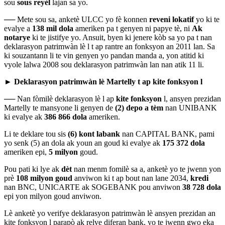
sou
sous reyèl
lajan sa yo.
──
Mete sou sa, anketè ULCC yo fè konnen
reveni lokatif
yo ki te
evalye a
138 mil dola
ameriken pa t genyen ni papye tè, ni
Ak
notarye
ki te jistifye yo. Ansuit, byen ki jenere kòb sa yo pa t nan
deklarasyon patrimwàn lè l t ap rantre an fonksyon an 2011 lan. Sa
ki souzantann li te vin genyen yo pandan manda a, yon atitid ki
vyole lalwa 2008 sou deklarasyon patrimwàn lan nan atik 11 li.
► Deklarasyon patrimwàn lè Martelly t ap kite fonksyon l
──
Nan fòmilè deklarasyon lè
l ap
kite fonksyon
l, ansyen prezidan
Martelly te mansyone li genyen de
(2) depo a tèm
nan UNIBANK
ki evalye ak
386 866 dola
ameriken.
Li te deklare tou sis
(6) kont labank
nan CAPITAL BANK, pami
yo senk (5) an dola ak youn an goud ki evalye ak
175 372 dola
ameriken epi,
5 milyon
goud.
Pou pati ki lye ak
dèt
nan menm fomilè sa a, anketè yo te jwenn yon
prè
108 milyon goud
anviwon ki t ap bout nan lane 2034,
kredi
nan BNC, UNICARTE ak SOGEBANK pou anviwon
38 728 dola
epi yon milyon goud anviwon.
Lè anketè yo verifye deklarasyon patrimwàn lè ansyen prezidan an
kite fonksyon l parapò ak relve diferan bank, yo te jwenn gwo eka