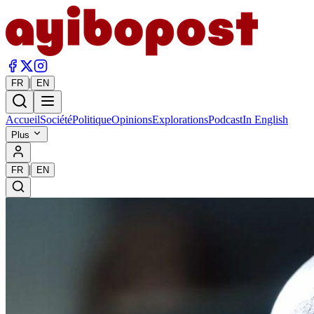
|
FR
EN
Accueil
Société
Politique
Opinions
Explorations
Podcast
In English
Plus
|
FR
EN