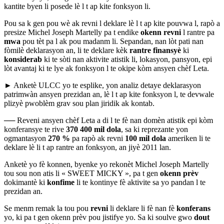
kantite byen li posede lè l t ap kite fonksyon li.
Pou sa k gen pou wè ak revni l deklare lè l t ap kite pouvwa l, rapò a
presize Michel Joseph Martelly pa t endike
okenn revni
l rantre pa
mwa
pou tèt pa l ak pou madanm li. Sepandan, nan lòt pati nan
fòmilè deklarasyon an, li te deklare kèk
rantre finansyè
ki
konsiderab
ki te sòti nan aktivite atistik li, lokasyon, pansyon, epi
lòt avantaj ki te lye ak fonksyon l te okipe kòm ansyen chèf Leta.
► Anketè ULCC yo te esplike, yon analiz detaye deklarasyon
patrimwàn ansyen prezidan an, lè l t ap kite fonksyon l, te devwale
plizyè pwoblèm grav sou plan jiridik ak kontab.
──
Reveni ansyen chèf Leta a di l te fè nan domèn atistik epi kòm
konferansye te rive
370 400 mil dola
, sa ki reprezante yon
ogmantasyon
270 %
pa rapò ak revni
100 mil dola
ameriken li te
deklare lè li t ap rantre an fonksyon, an jiyè 2011 lan.
Anketè yo fè konnen, byenke yo rekonèt Michel Joseph Martelly
tou sou non atis li
«
SWEET MICKY
»
, pa t gen
okenn prèv
dokimantè ki
konfime
li te kontinye fè aktivite sa yo pandan l te
prezidan an.
Se menm remak la tou pou
revni
li deklare li fè nan fè
konferans
yo, ki pa t gen okenn prèv pou jistifye yo. Sa ki soulve gwo
dout