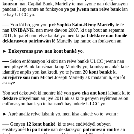
kouran
, nan Capital Bank, Martelly te mansyone nan deklarasyon
pandan l t ap rantre an fonksyon
yo pa jwenn nan relve
bank
lan
te bay ULCC yo.
──
Yon lòt bò, gen yon
prè Sophia Saint-Rémy Martelly
te fè
nan
UNIBANK
, nan mwa dawou 2007, ki t ap bout an septanm
2011, ki parèt nan relve bankè yo men ki
pa t deklare nan fomilè
deklarasyon patrimwàn lè
Martelly tap rantre an fonksyon an.
►
Enkoyerans grav nan kont bankè yo.
──
Selon enfòmasyon ki sòti nan relve bankè ULCC jwenn nan
men plizyè Bank konsènan koup Martelly yo, komisyon ankèt la te
idantifye anplis yon kat kredi, yo te jwenn
20 kont bankè
ki
anrejistre sou non
Michel Joseph Martelly ak madanm li, epi lòt
asosye.
Yon seri dekouvèt ki montre klè yon
gwo eka ant kont
labank ki te
deklare
ofisyèlman an jiyè 2011 ak sa ki te genyen reyèlman selon
enfòmasyon bank yo te transmèt bay anketè ULCC yo.
► Aprè analiz relve labank yo, men kisa anketè yo te jwenn :
──
Genyen
12 kont bankè
, ki te swa endividyèl oubyen
enstitisyonèl
ki pa t note
nan deklarasyon
patrimwàn rantre
an