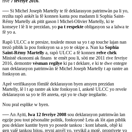
rive
7 fevriye 2016
.
──
Si Michel Joseph Ma
rtelly te f
è deklarasyon patrimwàn pa li yo,
rezilta rapò ankèt la fè konnen kanta pou madanm li Sophia Saint-
Rémy Martelly ak pitit gason l Michel-Olivier Martelly, ki te
konseye l lè li te prezidan, yo
pa t respekte
obligasyon sa a lalwa te
fè yo a.
Rapò ULCC a te presize, toulede moun sa yo t ap touche lajan nan
trezò piblik la pou fonksyon sa a yo te okipe a. Nan ka
Sophia
Saint-Rémy Martelly
a, rapò ULCC a fè konnen
relve chèk
Ministè ekonomi ak finans te emèt pou li, sòti me 2011 rive fevriye
2016, demontre
vèsman regilye
ki pa t deklare, e ki te dwe entegre
nan deklarasyon patrimwàn lè Michel Joseph Martelly t ap rantre an
fonksyon an.
Aprè verifikasyon fòmilè deklarasyon byen ansyen prezidan
Martelly, lè l t ap rantre ak kite fonksyon l, anketè ULCC yo revele
deklarasyon sa yo te fèt anreta, epi yo te chaje iregilarite.
Nou pral esplike w byen.
──
An Ayiti,
lwa 12 fevriye 2008
sou deklarasyon patrimwàn lan
egzije pou tout pèsonalite politik, fonksyonè Leta ak lòt ajan piblik
pou deklare kantite byen yo posede tankou : kont labank, objè ki
gen valè tankou bijou, revni anyèl yo, veyikil a motè, propriyete yo