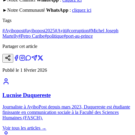
►Notre Communauté
WhatsApp
:
cliquez ici
Tags
#
Ayibopost
#
ayibopost2025
#
Ayiti
#
corruption
#
Michel Joseph
Martelly
#
Petro Caribe
#
politique
#
port-au-prince
Partager cet article
Publié le
1 février 2026
Lucnise Duquereste
Journaliste à AyiboPost depuis mars 2023, Duquereste est étudiante
finissante en communication sociale à la Faculté des Sciences
Humaines (FASCH).
Voir tous les articles
→