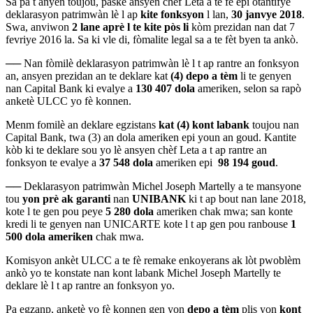
Sa pa t anyen toujou, paske ansyen chèf Leta a te fè epi otantifye
deklarasyon patrimwàn lè l ap
kite fonksyon
l lan,
30 janvye 2018
.
Swa, anviwon
2 lane aprè l te kite pòs li
kòm prezidan nan dat 7
fevriye 2016 la. Sa ki vle di, fòmalite legal sa a te fèt byen ta ankò.
──
Nan fòmilè deklarasyon patrimwàn lè l t ap rantre an fonksyon
an, ansyen prezidan an te deklare kat
(4) depo a tèm
li te genyen
nan Capital Bank ki evalye a
130 407 dola
ameriken, selon sa rapò
anketè ULCC yo fè konnen.
Menm fomilè an deklare egzistans
kat (4) kont labank
toujou nan
Capital Bank, twa (3) an dola ameriken epi youn an goud. Kantite
kòb ki te deklare sou yo lè ansyen chèf Leta a t ap rantre an
fonksyon te evalye a
37 548 dola
ameriken epi
98 194 goud
.
──
Deklarasyon patrimwàn Michel Joseph Martelly a te mansyone
tou
yon prè ak garanti
nan
UNIBANK
ki t ap bout nan lane 2018,
kote l te gen pou peye
5 280 dola
ameriken chak mwa; san konte
kredi li te genyen nan UNICARTE kote l t ap gen pou ranbouse
1
500 dola ameriken
chak mwa.
Komisyon ankèt ULCC a te fè remake enkoyerans ak lòt pwoblèm
ankò yo te konstate nan kont labank Michel Joseph Martelly te
deklare lè l t ap rantre an fonksyon yo.
Pa egzanp, anketè yo fè konnen gen yon
depo a tèm
plis yon
kont