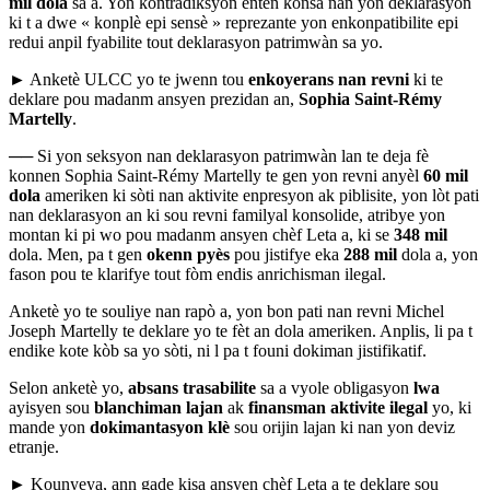
mil dola
sa a. Yon kontradiksyon entèn konsa nan yon deklarasyon
ki t a dwe
«
konplè epi sensè
»
reprezante yon enkonpatibilite epi
redui anpil fyabilite tout deklarasyon patrimwàn sa yo.
► Anketè ULCC yo te jwenn tou
enkoyerans nan revni
ki te
deklare pou madanm ansyen prezidan an,
Sophia Saint-Rémy
Martelly
.
──
Si yon seksyon nan deklarasyon patrimwàn lan te deja fè
konnen Sophia Saint-Rémy Martelly te gen yon revni anyèl
60 mil
dola
ameriken ki sòti nan aktivite enpresyon ak piblisite, yon lòt pati
nan deklarasyon an ki sou revni familyal konsolide, atribye yon
montan ki pi wo pou madanm ansyen chèf Leta a, ki se
348 mil
dola. Men, pa t gen
okenn pyès
pou jistifye eka
288 mil
dola a, yon
fason pou te klarifye tout fòm endis anrichisman ilegal.
Anketè yo te souliye nan rapò a, yon bon pati nan revni Michel
Joseph Martelly te deklare yo te fèt an dola ameriken. Anplis, li pa t
endike kote kòb sa yo sòti, ni l pa t founi dokiman jistifikatif.
Selon anketè yo,
absans trasabilite
sa a vyole obligasyon
lwa
ayisyen sou
blanchiman lajan
ak
finansman aktivite ilegal
yo, ki
mande yon
dokimantasyon klè
sou orijin lajan ki nan yon deviz
etranje.
► Kounyeya, ann gade kisa ansyen chèf Leta a te deklare sou