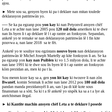
ajou.
► Mete sou sa, genyen byen ki pa t deklare nan mitan toulede
deklarasyon patrimwàn yo.
──
Se ka pa egzanp pou
yon kay
ki nan Petyonvil ansyen chèf
Leta a te achte nan lane 2005 pou
120 mil dola
ameriken ki te dwe
nan lis byen li t ap deklare lè l t ap rantre an fonksyon. Sepandan,
anketè yo te remake se nan deklarasyon patrimwàn lè l fin kite
pouvwa a, nan lane 2018 sa te fèt.
Anketè yo te souliye tou egzistans
nouvo byen
nan deklarasyon
patrimwàn lè Michel Joseph Martelly ap kite fonksyon li an. Se ka
pa egzanp yon
kay nan Puiblen
ki vo 1.5 milyon dola, li te achte
nan lane 1991 ki te dwe sou lis byen lè li t ap rantre an fonksyon
kòm prezidan an, men ki pa t la.
Sou menm koze kay sa a, gen
yon lòt kay
ki twouve li nan zòn
Bwanèf
, komin Senmak li achte nan lane 2012 pou
180 mil dola
pandan manda prezidansyèl li an, san l pa di klè kote sous
finansman sa a sòti. Sa ki t a fè anketè yo sispèk ka sa a t a lye ak
anrichisman ilegal.
►
ki
Kantite machin ansyen chèf Leta a te deklare l posede