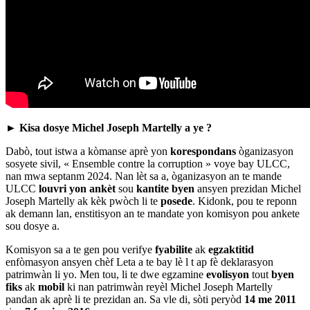
►
Kisa dosye Michel Joseph Martelly
a ye ?
Dabò, tout istwa a kòmanse aprè yon
korespondans
òganizasyon
sosyete sivil, « Ensemble contre la corruption » voye bay ULCC,
nan mwa septanm 2024. Nan lèt sa a, òganizasyon an te mande
ULCC
louvri yon ankèt
sou
kantite byen
ansyen prezidan Michel
Joseph Martelly ak kèk pwòch li te
posede
. Kidonk, pou te reponn
ak demann lan, enstitisyon an te mandate yon komisyon pou ankete
sou dosye a.
Komisyon sa a te gen pou verifye
fyabilite
ak
egzaktitid
enfòmasyon ansyen chèf Leta a te bay lè l t ap fè deklarasyon
patrimwàn li yo. Men tou, li te dwe egzamine
evolisyon
tout
byen
fiks
ak
mobil
ki nan patrimwàn reyèl Michel Joseph Martelly
pandan ak aprè li te prezidan an. Sa vle di, sòti peryòd
14 me 2011