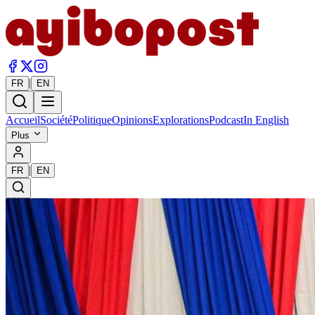
|
FR
EN
Accueil
Société
Politique
Opinions
Explorations
Podcast
In English
Plus
|
FR
EN