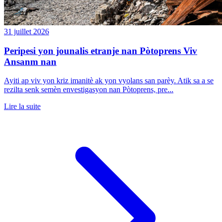
31 juillet 2026
Peripesi yon jounalis etranje nan Pòtoprens Viv
Ansanm nan
Ayiti ap viv yon kriz imanitè ak yon vyolans san parèy. Atik sa a se
rezilta senk semèn envestigasyon nan Pòtoprens, pre...
Lire la suite