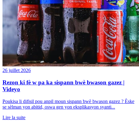
26 juillet 2026
Rezon ki fè w pa ka sispann bwè bwason gazez |
Videyo
Poukisa li difisil pou anpil moun sispann bwè bwason gazez ? Èske
se sèlman yon abitid, oswa gen yon eksplikasyon syanti...
Lire la suite