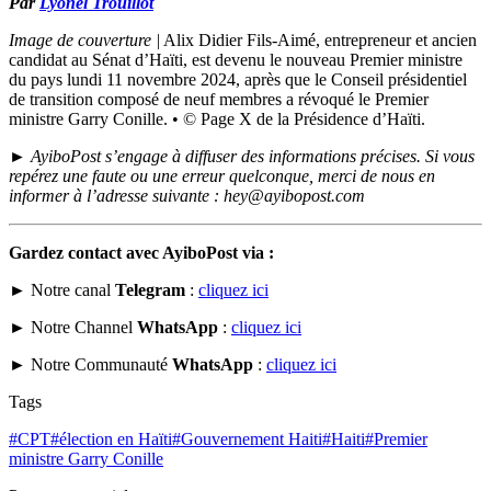
Par
Lyonel Trouillot
Image de couverture |
Alix Didier Fils-Aimé, entrepreneur et ancien
candidat au Sénat d’Haïti, est devenu le nouveau Premier ministre
du pays lundi 11 novembre 2024, après que le Conseil présidentiel
de transition composé de neuf membres a révoqué le Premier
ministre Garry Conille.
•
©
Page X de la Présidence d’Haïti.
►
AyiboPost s’engage à diffuser des informations précises. Si vous
repérez une faute ou une erreur quelconque, merci de nous en
informer à l’adresse suivante : hey@ayibopost.com
Gardez contact avec AyiboPost via :
► Notre canal
Telegram
:
cliquez ici
► Notre Channel
WhatsApp
:
cliquez ici
► Notre Communauté
WhatsApp
:
cliquez ici
Tags
#
CPT
#
élection en Haïti
#
Gouvernement Haiti
#
Haiti
#
Premier
ministre Garry Conille