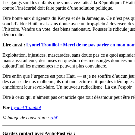
Les gangs sont les enfants que vous avez faits à la République d’Haïti. 
contre l’insécurité doit faire partie d’une solution politique.
Dire honte aux dirigeants du Kenya et de la Jamaïque. Ce n’est pas qu’e
souci d’aider Haïti, mais sans doute avec un trop-plein à déverser, des 
l’histoire. Vendre un vote, des biens nationaux. Pousser le ridicule jus
démocratie.
Lire aussi :
Lyonel Trouillot : Merci de ne pas parler en mon no
Exploitation, injustices, mascarades, sans doute pas ce à quoi aspiraie
mais aussi ailleurs, des mises en question des mensonges données au 
aujourd’hui les mensonges ne peuvent plus convaincre.
Dire enfin que l’urgence est pour Haïti — et je ne souffre d’aucun jeu
des causes de nos malheurs, ils ont une lecture critique des idéologie
enrichiront leur savoir-faire. Un nouveau radicalisme. Là est l’espoir.
Dire à ceux qui n’aiment pas cet article que tout désamour peut être r
Par
Lyonel Trouillot
© Image de couverture :
rtbf
Gardez contact avec AyiboPost via :