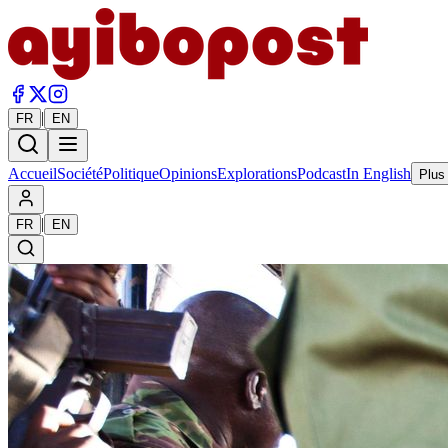
|
FR
EN
Accueil
Société
Politique
Opinions
Explorations
Podcast
In English
Plus
|
FR
EN