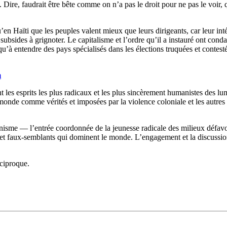
Dire, faudrait être bête comme on n’a pas le droit pour ne pas le voir, que
n Haïti que les peuples valent mieux que leurs dirigeants, car leur intérê
subsides à grignoter. Le capitalisme et l’ordre qu’il a instauré ont condam
qu’à entendre des pays spécialisés dans les élections truquées et contest
m
nt les esprits les plus radicaux et les plus sincèrement humanistes des l
monde comme vérités et imposées par la violence coloniale et les autres
nisme — l’entrée coordonnée de la jeunesse radicale des milieux défavor
s et faux-semblants qui dominent le monde. L’engagement et la discussion
éciproque.