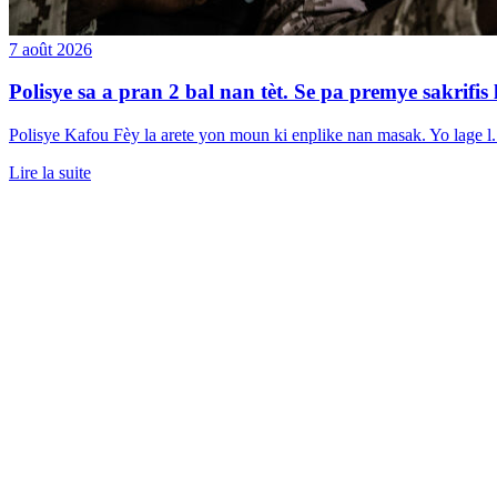
7 août 2026
Polisye sa a pran 2 bal nan tèt. Se pa premye sakrifis l
Polisye Kafou Fèy la arete yon moun ki enplike nan masak. Yo lage l. N
Lire la suite