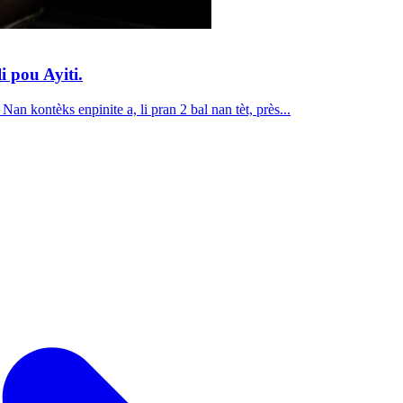
i pou Ayiti.
an kontèks enpinite a, li pran 2 bal nan tèt, près...