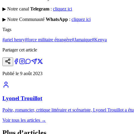
▶ Notre canal
Telegram
:
cliquez ici
▶ Notre Communauté
WhatsApp
:
cliquez ici
Tags
#
ariel henry
#
force militaire étrangère
#
Jamaique
#
Kenya
Partager cet article
Publié le
9 août 2023
Lyonel Trouillot
Poète, romancier, critique littéraire et scénariste, Lyonel Trouillot a étu
Voir tous les articles
→
Plus d’articles