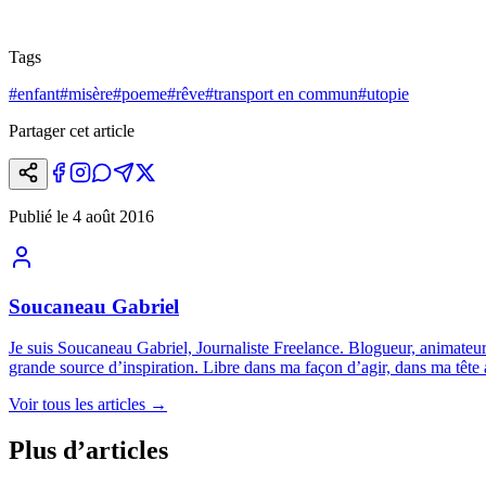
Tags
#
enfant
#
misère
#
poeme
#
rêve
#
transport en commun
#
utopie
Partager cet article
Publié le
4 août 2016
Soucaneau Gabriel
Je suis Soucaneau Gabriel, Journaliste Freelance. Blogueur, animateur 
grande source d’inspiration. Libre dans ma façon d’agir, dans ma tête a
Voir tous les articles
→
Plus d’articles