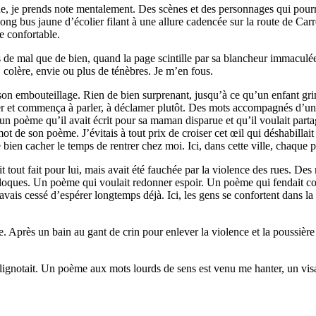
de, je prends note mentalement. Des scènes et des personnages qui pourro
ng bus jaune d’écolier filant à une allure cadencée sur la route de Carre
e confortable.
 de mal que de bien, quand la page scintille par sa blancheur immaculée
 colère, envie ou plus de ténèbres. Je m’en fous.
 son embouteillage. Rien de bien surprenant, jusqu’à ce qu’un enfant gr
pter et commença à parler, à déclamer plutôt. Des mots accompagnés d’une
 un poème qu’il avait écrit pour sa maman disparue et qu’il voulait part
ot de son poème. J’évitais à tout prix de croiser cet œil qui déshabillai
bien cacher le temps de rentrer chez moi. Ici, dans cette ville, chaque p
ut fait pour lui, mais avait été fauchée par la violence des rues. Des mo
en loques. Un poème qui voulait redonner espoir. Un poème qui fendait c
’avais cessé d’espérer longtemps déjà. Ici, les gens se confortent dans la
. Après un bain au gant de crin pour enlever la violence et la poussière
ignotait. Un poème aux mots lourds de sens est venu me hanter, un vis