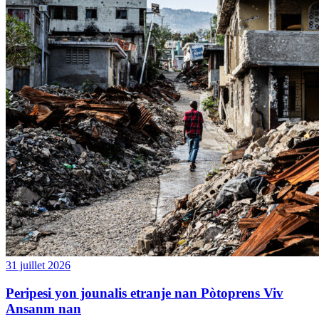
31 juillet 2026
Peripesi yon jounalis etranje nan Pòtoprens Viv
Ansanm nan