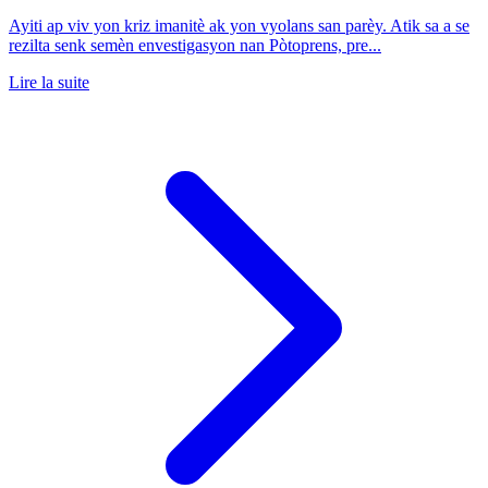
Ayiti ap viv yon kriz imanitè ak yon vyolans san parèy. Atik sa a se
rezilta senk semèn envestigasyon nan Pòtoprens, pre...
Lire la suite