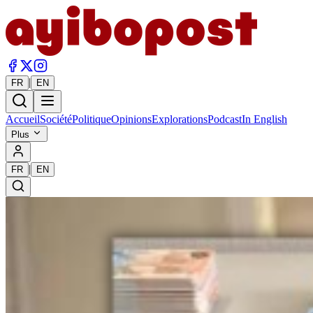
|
FR
EN
Accueil
Société
Politique
Opinions
Explorations
Podcast
In English
Plus
|
FR
EN