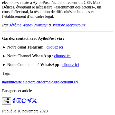
élections», relate à AyiboPost l’actuel directeur du CEP, Max
Délices, évoquant le nécessaire «assentiment des acteurs», un
conseil électoral, la résolution de difficultés techniques et
l’établissement d’un cadre légal.
Par
Jérôme Wendy Norestyl
&
Widlore Mérancourt
Gardez contact avec AyiboPost via :
► Notre canal
Telegram
:
cliquez ici
► Notre Channel
WhatsApp
:
cliquez ici
► Notre Communauté
WhatsApp
:
cliquez ici
Tags
#
audit
#
carte electorale
#
dermalog
#
election
#
ONI
Partager cet article
Publié le
16 novembre 2023