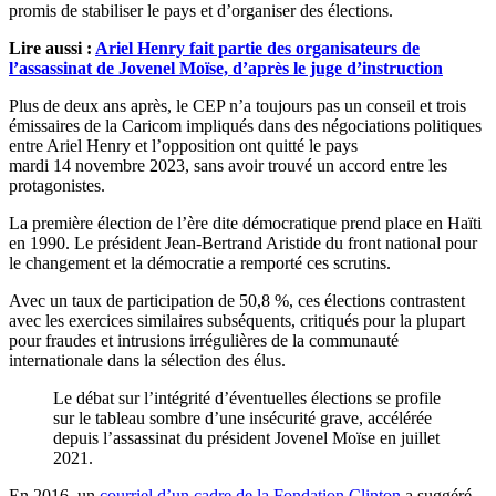
promis de stabiliser le pays et d’organiser des élections.
Lire aussi :
Ariel Henry fait partie des organisateurs de
l’assassinat de Jovenel Moïse, d’après le juge d’instruction
Plus de deux ans après, le CEP n’a toujours pas un conseil et trois
émissaires de la Caricom impliqués dans des négociations politiques
entre Ariel Henry et l’opposition ont quitté le pays
mardi 14 novembre 2023, sans avoir trouvé un accord entre les
protagonistes.
La première élection de l’ère dite démocratique prend place en Haïti
en 1990. Le président Jean-Bertrand Aristide du front national pour
le changement et la démocratie a remporté ces scrutins.
Avec un taux de participation de 50,8 %, ces élections contrastent
avec les exercices similaires subséquents, critiqués pour la plupart
pour fraudes et intrusions irrégulières de la communauté
internationale dans la sélection des élus.
Le débat sur l’intégrité d’éventuelles élections se profile
sur le tableau sombre d’une insécurité grave, accélérée
depuis l’assassinat du président Jovenel Moïse en juillet
2021.
En 2016, un
courriel d’un cadre de la Fondation Clinton
a suggéré