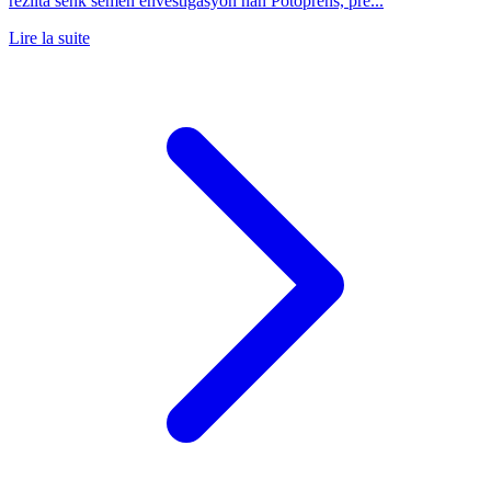
rezilta senk semèn envestigasyon nan Pòtoprens, pre...
Lire la suite