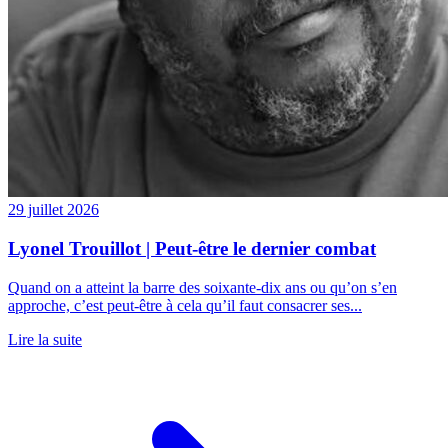
29 juillet 2026
Lyonel Trouillot | Peut-être le dernier combat
Quand on a atteint la barre des soixante-dix ans ou qu’on s’en
approche, c’est peut-être à cela qu’il faut consacrer ses...
Lire la suite