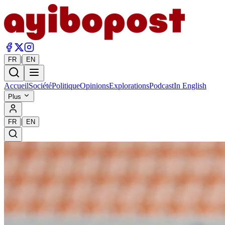
|
FR
EN
Accueil
Société
Politique
Opinions
Explorations
Podcast
In English
Plus
|
FR
EN