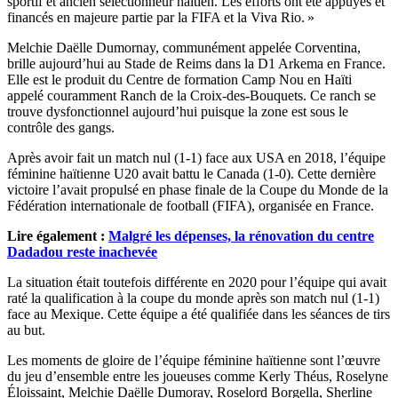
sportif et ancien sélectionneur haïtien. Les efforts ont été appuyés et
financés en majeure partie par la FIFA et la Viva Rio. »
Melchie Daëlle Dumornay, communément appelée Corventina,
brille aujourd’hui au Stade de Reims dans la D1 Arkema en France.
Elle est le produit du Centre de formation Camp Nou en Haïti
appelé couramment Ranch de la Croix-des-Bouquets. Ce ranch se
trouve dysfonctionnel aujourd’hui puisque la zone est sous le
contrôle des gangs.
Après avoir fait un match nul (1-1) face aux USA en 2018, l’équipe
féminine haïtienne U20 avait battu le Canada (1-0). Cette dernière
victoire l’avait propulsé en phase finale de la Coupe du Monde de la
Fédération internationale de football (FIFA), organisée en France.
Lire également :
Malgré les dépenses, la rénovation du centre
Dadadou reste inachevée
La situation était toutefois différente en 2020 pour l’équipe qui avait
raté la qualification à la coupe du monde après son match nul (1-1)
face au Mexique. Cette équipe a été qualifiée dans les séances de tirs
au but.
Les moments de gloire de l’équipe féminine haïtienne sont l’œuvre
du jeu d’ensemble entre les joueuses comme Kerly Théus, Roselyne
Éloissaint, Melchie Daëlle Dumoray, Roselord Borgella, Sherline