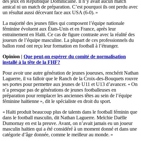
des jeux en République Dominicaine. Il n’y avait aucun match
amical ni un match de préparation. C’est pourquoi ils ont perdu avec
un résultat aussi décevant face aux USA (6-0). »
La majorité des jeunes filles qui composent l’équipe nationale
féminine évoluent aux États-Unis et en France, après leur
entrainement en Haïti. Ce cas de figure contraste avec la réalité des
joueurs de l’équipe masculine. La plupart de ces professionnels du
ballon rond ont reçu leur formation en football à l’étranger.
Opinion |
Que peut-on espérer du comité de normalisation
installé à la tête de la FHF?
Pour avoir une autre génération de jeunes joueuses, renchérit Nathan
Laguerre, il va falloir que le Ranch de la Croix-des-Bouquets rouvre
ses portes pour permettre aux jeunes de U11 et U13 d’avancer. « On
n’a presque pas de générations de jeunes footballeuses en
préparation pour remplacer les anciennes têtes au sein de l’équipe
féminine haïtienne », dit le spécialiste en droit du sport.
« Haïti produit beaucoup plus de talents dans le football féminin que
dans le football masculin, dit Nathan Laguerre. Melchie Daëlle
Dumornay en est la preuve. Avant, on n’avait jamais eu un joueur
masculin haïtien qui a été considéré à un moment donné et dans une
catégorie d’âge donnée, comme le meilleur au monde. »