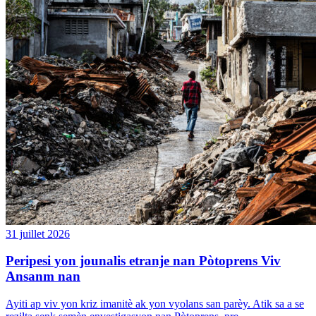
31 juillet 2026
Peripesi yon jounalis etranje nan Pòtoprens Viv
Ansanm nan
Ayiti ap viv yon kriz imanitè ak yon vyolans san parèy. Atik sa a se