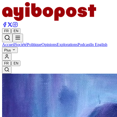
|
FR
EN
Accueil
Société
Politique
Opinions
Explorations
Podcast
In English
Plus
|
FR
EN