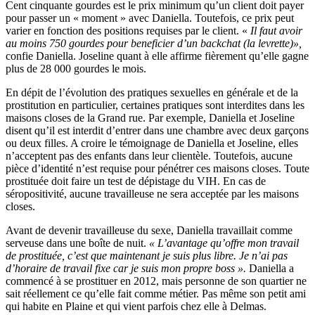
Cent cinquante gourdes est le prix minimum qu’un client doit payer
pour passer un « moment » avec Daniella. Toutefois, ce prix peut
varier en fonction des positions requises par le client. «
Il faut avoir
au moins 750 gourdes pour beneficier d’un backchat (la levrette)»,
confie Daniella. Joseline quant à elle affirme fièrement qu’elle gagne
plus de 28 000 gourdes le mois.
En dépit de l’évolution des pratiques sexuelles en générale et de la
prostitution en particulier, certaines pratiques sont interdites dans les
maisons closes de la Grand rue. Par exemple, Daniella et Joseline
disent qu’il est interdit d’entrer dans une chambre avec deux garçons
ou deux filles. A croire le témoignage de Daniella et Joseline, elles
n’acceptent pas des enfants dans leur clientèle. Toutefois, aucune
pièce d’identité n’est requise pour pénétrer ces maisons closes. Toute
prostituée doit faire un test de dépistage du VIH. En cas de
séropositivité, aucune travailleuse ne sera acceptée par les maisons
closes.
Avant de devenir travailleuse du sexe, Daniella travaillait comme
serveuse dans une boîte de nuit.
« L’avantage qu’offre mon travail
de prostituée, c’est que maintenant je suis plus libre. Je n’ai pas
d’horaire de travail fixe car je suis mon propre boss ».
Daniella a
commencé à se prostituer en 2012, mais personne de son quartier ne
sait réellement ce qu’elle fait comme métier. Pas même son petit ami
qui habite en Plaine et qui vient parfois chez elle à Delmas.