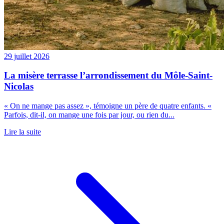
29 juillet 2026
La misère terrasse l’arrondissement du Môle-Saint-
Nicolas
« On ne mange pas assez », témoigne un père de quatre enfants. «
Parfois, dit-il, on mange une fois par jour, ou rien du...
Lire la suite