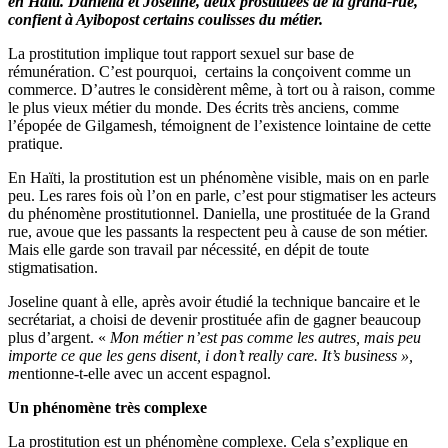
en Haïti. Daniella et Joseline, deux prostituées de la grand-rue,
confient à Ayibopost certains coulisses du métier.
La prostitution implique tout rapport sexuel sur base de
rémunération. C’est pourquoi, certains la conçoivent comme un
commerce. D’autres le considèrent même, à tort ou à raison, comme
le plus vieux métier du monde. Des écrits très anciens, comme
l’épopée de Gilgamesh, témoignent de l’existence lointaine de cette
pratique.
En Haïti, la prostitution est un phénomène visible, mais on en parle
peu. Les rares fois où l’on en parle, c’est pour stigmatiser les acteurs
du phénomène prostitutionnel. Daniella, une prostituée de la Grand
rue, avoue que les passants la respectent peu à cause de son métier.
Mais elle garde son travail par nécessité, en dépit de toute
stigmatisation.
Joseline quant à elle, après avoir étudié la technique bancaire et le
secrétariat, a choisi de devenir prostituée afin de gagner beaucoup
plus d’argent. «
Mon métier n’est pas comme les autres, mais peu
importe ce que les gens disent, i don’t really care. It’s business »,
m
entionne-t-elle avec un accent espagnol.
Un phénomène très complexe
La prostitution est un phénomène complexe. Cela s’explique en