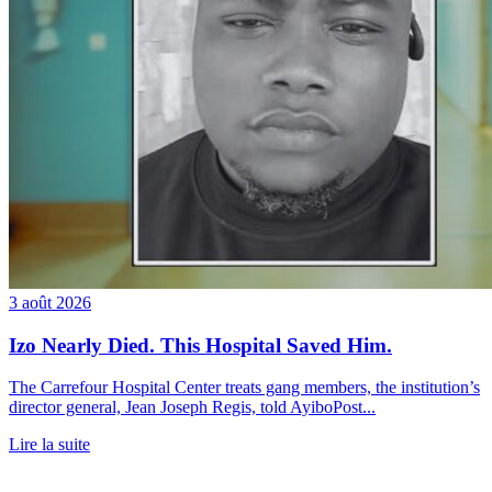
3 août 2026
Izo Nearly Died. This Hospital Saved Him.
The Carrefour Hospital Center treats gang members, the institution’s
director general, Jean Joseph Regis, told AyiboPost...
Lire la suite