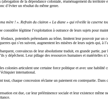
lines (abrogation de la dépendance coloniale, réaménagement du territoire
onc d’éviter un résultat du même genre.
a mère ! ». Refrain du clairon « La diane » qui réveille la caserne tous
e considère légitime l’exploitation à outrance de leurs sujets pour mainte
féodaux, potentiels prétendants au trône, limitent leur pouvoir par un con
s guerres qui s’en suivent, augmentent les misères de leurs sujets qui, à 
ébarquent, convaincus de leur absolutisme traduit, en grande partie, par
’ils y dépêchent. Leur pillage des ressources humaines et matérielles n’a 
les colonies articulent une certaine force politique et avec une habilité c
’échiquier international.
dent tout, chaque concession réclame un paiement en contrepartie. Dan
ensation est due, car leur prééminence sociale et leur existence même ne
ttance.