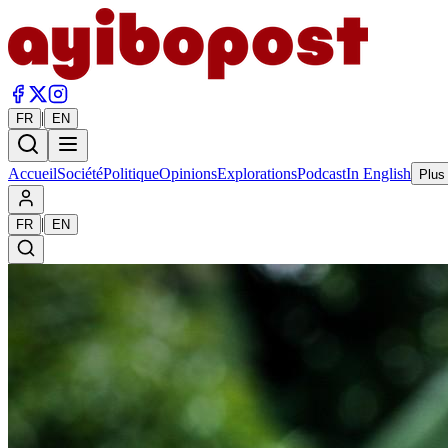
|
FR
EN
Accueil
Société
Politique
Opinions
Explorations
Podcast
In English
Plus
|
FR
EN