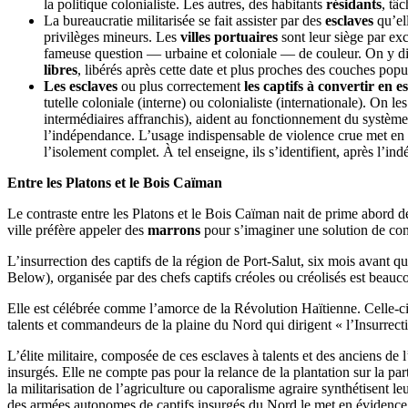
la politique colonialiste. Les autres, des habitants
résidants
, tâ
La bureaucratie militarisée se fait assister par des
esclaves
qu’el
privilèges mineurs. Les
villes portuaires
sont leur siège par exc
fameuse question — urbaine et coloniale — de couleur. On y dis
libres
, libérés après cette date et plus proches des couches popu
Les esclaves
ou plus correctement
les captifs à convertir en e
tutelle coloniale (interne) ou colonialiste (internationale). On l
intermédiaires affranchis), aident au fonctionnement du système 
l’indépendance. L’usage indispensable de violence crue met en é
l’isolement complet. À tel enseigne, ils s’identifient, après l’
Entre les Platons et le Bois Caïman
Le contraste entre les Platons et le Bois Caïman nait de prime abord de
ville préfère appeler des
marrons
pour s’imaginer une solution de contin
L’insurrection des captifs de la région de Port-Salut, six mois avant
Below), organisée par des chefs captifs créoles ou créolisés est bea
Elle est célébrée comme l’amorce de la Révolution Haïtienne. Celle-ci
talents et commandeurs de la plaine du Nord qui dirigent « l’Insurrect
L’élite militaire, composée de ces esclaves à talents et des anciens de l
insurgés. Elle ne compte pas pour la relance de la plantation sur la pa
la militarisation de l’agriculture ou caporalisme agraire synthétisent 
des armées autonomes de captifs insurgés du Nord le met en évidence