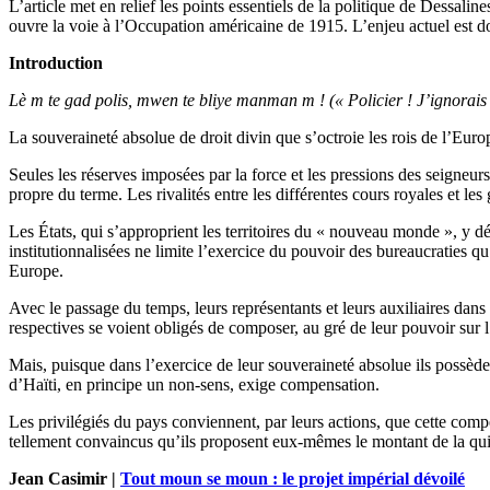
L’article met en relief les points essentiels de la politique de Dessa
ouvre la voie à l’Occupation américaine de 1915. L’enjeu actuel est d
Introduction
Lè m te gad polis, mwen te bliye manman m ! (« Policier ! J’ignorais m
La souveraineté absolue de droit divin que s’octroie les rois de l’Europ
Seules les réserves imposées par la force et les pressions des seigneurs 
propre du terme. Les rivalités entre les différentes cours royales et le
Les États, qui s’approprient les territoires du « nouveau monde », y d
institutionnalisées ne limite l’exercice du pouvoir des bureaucraties qu
Europe.
Avec le passage du temps, leurs représentants et leurs auxiliaires dans 
respectives se voient obligés de composer, au gré de leur pouvoir sur l
Mais, puisque dans l’exercice de leur souveraineté absolue ils possè
d’Haïti, en principe un non-sens, exige compensation.
Les privilégiés du pays conviennent, par leurs actions, que cette comp
tellement convaincus qu’ils proposent eux-mêmes le montant de la qui
Jean Casimir |
Tout moun se moun : le projet impérial dévoilé