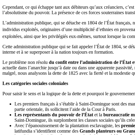
Cependant, ce qui échappe tant aux débiteurs qu’aux créanciers, c’est q
l’absolutisme du pouvoir. La présence de ces forces souterraines trans
L’administration publique, qui se détache en 1804 de l’État français, n
individus exploités, originaires d’une multiplicité d’ethnies en prove
exploitées, ainsi que les privilégiés eux-mêmes, surtout lorsque la c
Cette administration publique qui se fait appeler l’État de 1804, se dé
interne et à se superposer à la nation toujours en formation.
Le problème non résolu
du confit entre l’administration de l’État e
actuelle dans l’anarchie jusqu’à date ou dans une apparente passivité,
malgré, nous analysons la dette de 1825 avec la fierté et la modestie 
Les catégories sociales coloniales
Pour saisir le sens et la logique de la dette et pourquoi le gouverneme
Les premiers français à s’établir à Saint-Domingue sont des margi
partie orientale, ils sollicitent l’aide de la Cour à Paris.
Les représentants du pouvoir de l’État
et la
bureaucratie mil
Saint-Domingue, ils surplombent les classes sociales qu’ils créen
Avec l’épanouissement de la plantation esclavagiste, les
premie
latifundia s’identifient comme des
Grands planteurs ou Gran