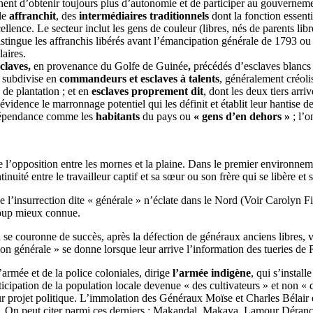
chent d’obtenir toujours plus d’autonomie et de participer au gouvernemen
le
affranchit
, des
intermédiaires traditionnels
dont la fonction essenti
ellence. Le secteur inclut les gens de couleur (libres, nés de parents libr
tingue les affranchis libérés avant l’émancipation générale de 1793 o
laires.
sclaves,
en provenance du Golfe de Guinée
,
précédés d’esclaves blancs
es subdivise en
commandeurs et esclaves à talents
, généralement créol
de plantation ; et en
esclaves proprement dit
, dont les deux tiers arr
vidence le marronnage potentiel qui les définit et établit leur hantise 
indépendance comme les
habitants
du pays ou
« gens d’en dehors »
; l’
 l’opposition entre les mornes et la plaine. Dans le premier environneme
uité entre le travailleur captif et sa sœur ou son frère qui se libère et s
 que l’insurrection dite « générale » n’éclate dans le Nord (Voir Carol
ucoup mieux connue.
 se couronne de succès, après la défection de généraux anciens libres, 
ion générale » se donne lorsque leur arrive l’information des tueries d
’armée et de la police coloniales, dirige
l’armée indigène
, qui s’instal
rticipation de la population locale devenue « des cultivateurs » et non 
leur projet politique. L’immolation des Généraux Moïse et Charles Bélair 
. On peut citer parmi ces derniers : Makandal, Makaya, Lamour Déranc