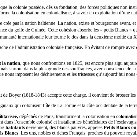
ue la colonie possède, dès sa fondation, des forces politiques non institu
forme la colonisation en colonialisme, à savoir en exploitation d’une na
e crée pas la nation haïtienne. La nation, existe et bourgeonne avant, e
nance du golfe de Guinée. Cette cohésion absorbe les « petits Blancs » q
ommunauté internationale leur tourne le dos dans la deuxième moitié du 
tache de l’administration coloniale française. En évitant de rompre avec
t la nation
, que nous confrontions en 1825, est encore plus aigu aujour
 mais surtout dans la plus grande des souffrances, avec conscience de la
que nous imposent les déchirements et les tristesses qu’aujourd’hui nous 
nt de Boyer (1818-1843) accepte cette charge, il convient de brosser les
naux qui colonisent l’île de La Tortue et la côte occidentale de la terre
itarisée,
dépêchés de Paris, transforment la colonisation en
coloniali
t dans l’ensemble colonisé et installent les bénéficiaires de l’esclavagi
rs habitants
deviennent, des blancs pauvres, appelés
Petits Blancs o
ds Blancs
. Les uns, nobles et riches Français, proches du pouvoir royal