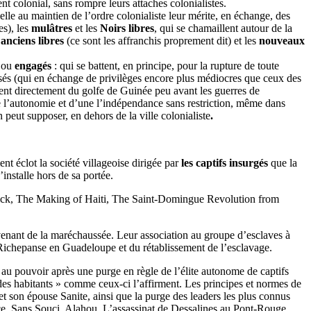
t colonial, sans rompre leurs attaches colonialistes.
elle au maintien de l’ordre colonialiste leur mérite, en échange, des
es), les
mulâtres
et les
Noirs libres
, qui se chamaillent autour de la
u
anciens libres
(ce sont les affranchis proprement dit) et les
nouveaux
 ou
engagés
: qui se battent, en principe, pour la rupture de toute
isés (qui en échange de privilèges encore plus médiocres que ceux des
ivent directement du golfe de Guinée peu avant les guerres de
de l’autonomie et d’une l’indépendance sans restriction, même dans
on peut supposer, en dehors de la ville colonialiste
.
nt éclot la société villageoise dirigée par
les captifs insurgés
que la
’installe hors de sa portée.
yn Fick, The Making of Haiti, The Saint-Domingue Revolution from
venant de la maréchaussée. Leur association au groupe d’esclaves à
e Richepanse en Guadeloupe et du rétablissement de l’esclavage.
le au pouvoir après une purge en règle de l’élite autonome de captifs
« des habitants » comme ceux-ci l’affirment. Les principes et normes de
et son épouse Sanite, ainsi que la purge des leaders les plus connus
e, Sans Souci, Alahou. L’assassinat de Dessalines au Pont-Rouge,