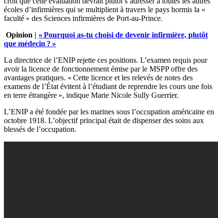
croit que cette évaluation devrait plutôt s’adresser à toutes les autres
écoles d’infirmières qui se multiplient à travers le pays hormis la «
faculté » des Sciences infirmières de Port-au-Prince.
Opinion |
« Pourquoi as-tu choisi de devenir infirmière, plutôt
que médecin ? »
La directrice de l’ENIP rejette ces positions. L’examen requis pour
avoir la licence de fonctionnement émise par le MSPP offre des
avantages pratiques. « Cette licence et les relevés de notes des
examens de l’État évitent à l’étudiant de reprendre les cours une fois
en terre étrangère », indique Marie Nicole Sully Guerrier.
L’ENIP a été fondée par les marines sous l’occupation américaine en
octobre 1918. L’objectif principal était de dispenser des soins aux
blessés de l’occupation.