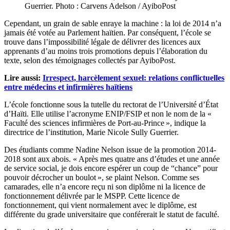
Guerrier. Photo : Carvens Adelson / AyiboPost
Cependant, un grain de sable enraye la machine : la loi de 2014 n’a
jamais été votée au Parlement haïtien. Par conséquent, l’école se
trouve dans l’impossibilité légale de délivrer des licences aux
apprenants d’au moins trois promotions depuis l’élaboration du
texte, selon des témoignages collectés par AyiboPost.
Lire aussi:
Irrespect, harcèlement sexuel: relations conflictuelles
entre médecins et infirmières haïtiens
L’école fonctionne sous la tutelle du rectorat de l’Université d’État
d’Haïti. Elle utilise l’acronyme ENIP/FSIP et non le nom de la «
Faculté des sciences infirmières de Port-au-Prince », indique la
directrice de l’institution, Marie Nicole Sully Guerrier.
Des étudiants comme Nadine Nelson issue de la promotion 2014-
2018 sont aux abois. « Après mes quatre ans d’études et une année
de service social, je dois encore espérer un coup de “chance” pour
pouvoir décrocher un boulot », se plaint Nelson. Comme ses
camarades, elle n’a encore reçu ni son diplôme ni la licence de
fonctionnement délivrée par le MSPP. Cette licence de
fonctionnement, qui vient normalement avec le diplôme, est
différente du grade universitaire que conférerait le statut de faculté.