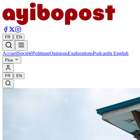
|
FR
EN
Accueil
Société
Politique
Opinions
Explorations
Podcast
In English
Plus
|
FR
EN