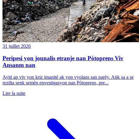
31 juillet 2026
Peripesi yon jounalis etranje nan Pòtoprens Viv
Ansanm nan
Ayiti ap viv yon kriz imanitè ak yon vyolans san parèy. Atik sa a se
rezilta senk semèn envestigasyon nan Pòtoprens, pre...
Lire la suite