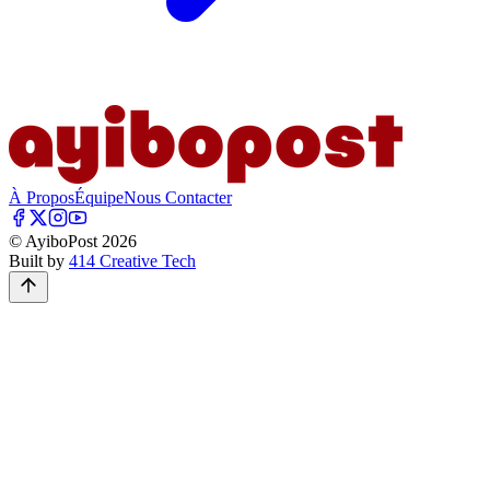
À Propos
Équipe
Nous Contacter
© AyiboPost
2026
Built by
414 Creative Tech