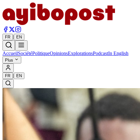
|
FR
EN
Accueil
Société
Politique
Opinions
Explorations
Podcast
In English
Plus
|
FR
EN