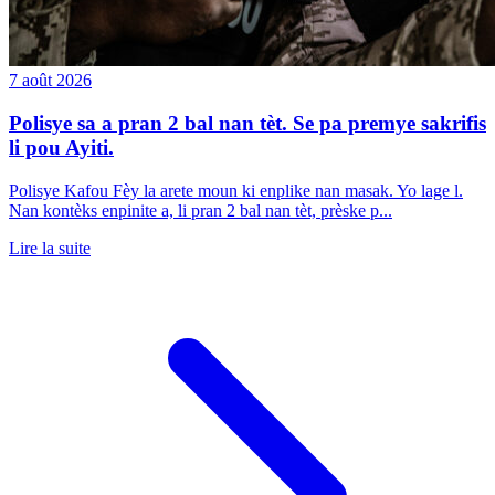
7 août 2026
Polisye sa a pran 2 bal nan tèt. Se pa premye sakrifis
li pou Ayiti.
Polisye Kafou Fèy la arete moun ki enplike nan masak. Yo lage l.
Nan kontèks enpinite a, li pran 2 bal nan tèt, prèske p...
Lire la suite