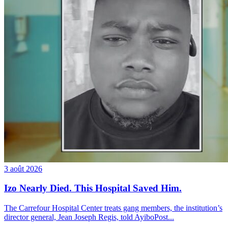
3 août 2026
Izo Nearly Died. This Hospital Saved Him.
The Carrefour Hospital Center treats gang members, the institution’s
director general, Jean Joseph Regis, told AyiboPost...