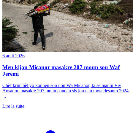
6 août 2026
Men kijan Micanor masakre 207 moun sou Waf
Jeremi
Chèf kriminèl yo konnen sou non Wa Micanor, ki se manm Viv
Ansanm, masakre 207 moun pandan sis jou nan mwa desanm 2024.
...
Lire la suite