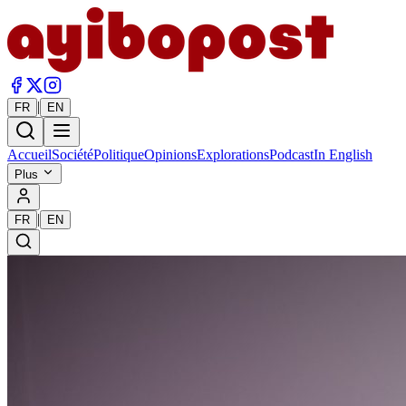
|
FR
EN
Accueil
Société
Politique
Opinions
Explorations
Podcast
In English
Plus
|
FR
EN