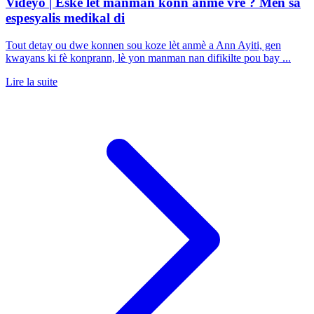
Videyo | Èske lèt manman konn anmè vre ? Men sa
espesyalis medikal di
Tout detay ou dwe konnen sou koze lèt anmè a Ann Ayiti, gen
kwayans ki fè konprann, lè yon manman nan difikilte pou bay ...
Lire la suite