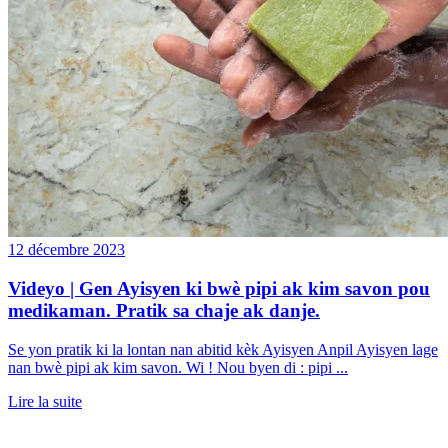
12 décembre 2023
Videyo | Gen Ayisyen ki bwè pipi ak kim savon pou
medikaman. Pratik sa chaje ak danje.
Se yon pratik ki la lontan nan abitid kèk Ayisyen Anpil Ayisyen lage
nan bwè pipi ak kim savon. Wi ! Nou byen di : pipi ...
Lire la suite