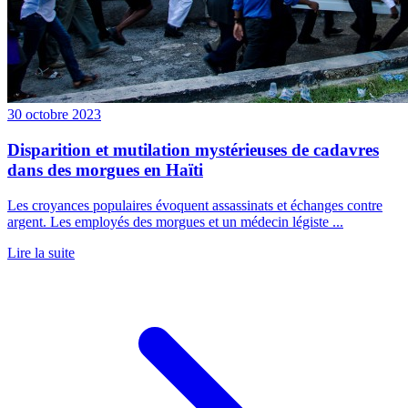
30 octobre 2023
Disparition et mutilation mystérieuses de cadavres
dans des morgues en Haïti
Les croyances populaires évoquent assassinats et échanges contre
argent. Les employés des morgues et un médecin légiste ...
Lire la suite