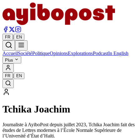
|
FR
EN
Accueil
Société
Politique
Opinions
Explorations
Podcast
In English
Plus
|
FR
EN
Tchika Joachim
Journaliste à AyiboPost depuis juillet 2023, Tchika Joachim fait des
études de Lettres modernes à l’École Normale Supérieure de
l’Université d’État d’Haïti.