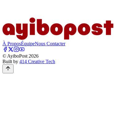
À Propos
Équipe
Nous Contacter
© AyiboPost
2026
Built by
414 Creative Tech