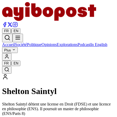
|
FR
EN
Accueil
Société
Politique
Opinions
Explorations
Podcast
In English
Plus
|
FR
EN
Shelton Saintyl
Shelton Saintyl détient une license en Droit (FDSE) et une licence
en philosophie (ENS). Il poursuit un master de philosophie
(ENS/Paris 8)