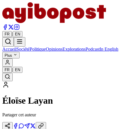
|
FR
EN
Accueil
Société
Politique
Opinions
Explorations
Podcast
In English
Plus
|
FR
EN
Éloïse Layan
Partager cet auteur