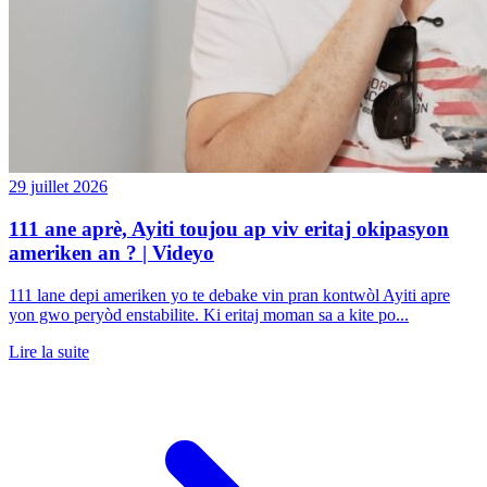
29 juillet 2026
111 ane aprè, Ayiti toujou ap viv eritaj okipasyon
ameriken an ? | Videyo
111 lane depi ameriken yo te debake vin pran kontwòl Ayiti apre
yon gwo peryòd enstabilite. Ki eritaj moman sa a kite po...
Lire la suite