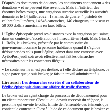
D’après les documents de douanes, les containeurs contiennent « des
donations » et ne peuvent être revendus. Mais à l’intérieur des
énormes boîtes rouges, une cargaison surprise accueille les autorités
douanières le 14 juillet 2022 : 18 armes de guerre, 4 pistolets de
calibre 9 millimètres, 14 646 cartouches, 140 chargeurs, un viseur et
50 000 dollars américains en faux billets.
L’Église épiscopale prend ses distances avec la cargaison peu sainte,
dans un contexte d’accélération de l’insécurité en Haïti. Mais Gina J.
L. Rolls, le « broker », présentée par le commissaire du
gouvernement comme la personne habituelle quand il s’agit de
dédouaner des colis pour l’église, admet dans une entrevue avec
AyiboPost jeudi soir avoir effectivement fait les démarches
nécessaires pour les conteneurs illégaux.
« Le conteneur ne m’est pas destiné, a-t-elle déclaré au téléphone. Je
signe parce que je suis broker, je fais un travail administratif. »
Lire aussi :
Les démarches secrètes d’un collaborateur de
l’église épiscopale dans une affaire de trafic d’armes
Le broker est un agent chargé du processus de dédouanement pour
un client importateur. C’est lui qui devrait recevoir du
shipper
, la
personne qui envoie le colis, la liste de l’ensemble des éléments que
contient le conteneur. C’est à l’aide de ce document que le broker va