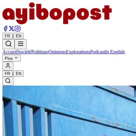
|
FR
EN
Accueil
Société
Politique
Opinions
Explorations
Podcast
In English
Plus
|
FR
EN