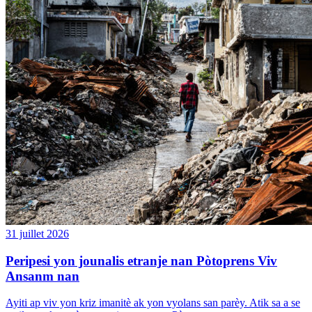
31 juillet 2026
Peripesi yon jounalis etranje nan Pòtoprens Viv
Ansanm nan
Ayiti ap viv yon kriz imanitè ak yon vyolans san parèy. Atik sa a se