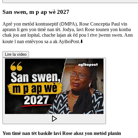
San swen, m p ap wè 2027
Aprè yon metòd kontraseptif (DMPA), Rose Conceptia Paul vin
aprann li gen yon timè nan tèt. Jodya, lavi Rose tounen yon konba
chak jou ant lopital, chache lajan ak èd pou l rive jwenn swen. Ann
koute l nan entèvyou sa a ak AyiboPost.⬇️
Lire la video
Yon timè nan tèt baskile lavi Rose akoz yon metòd planin