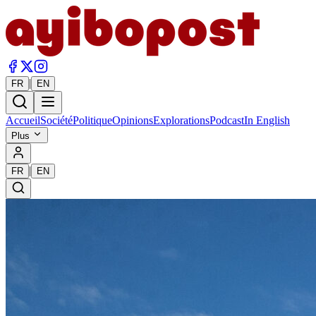
|
FR
EN
Accueil
Société
Politique
Opinions
Explorations
Podcast
In English
Plus
|
FR
EN