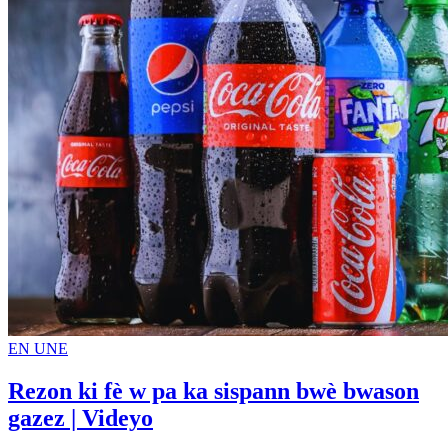
EN UNE
Rezon ki fè w pa ka sispann bwè bwason
gazez | Videyo