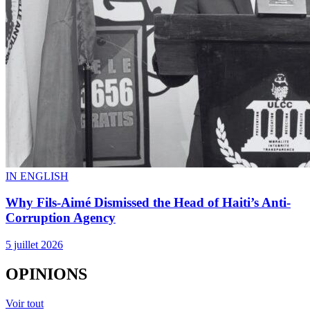
IN ENGLISH
Why Fils-Aimé Dismissed the Head of Haiti’s Anti-
Corruption Agency
5 juillet 2026
OPINIONS
Voir tout