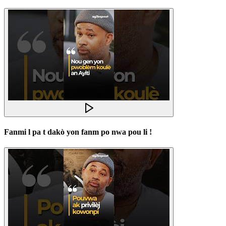
Fanmi l pa t dakò yon fanm po nwa pou li !